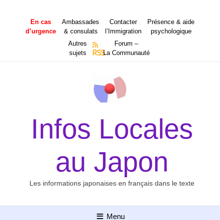
Aller
au
En cas
Ambassades
Contacter
Présence & aide
contenu
d’urgence
& consulats
l’Immigration
psychologique
Autres
Forum –
sujets
RSS
La Communauté
Infos Locales
au Japon
Les informations japonaises en français dans le texte
Menu