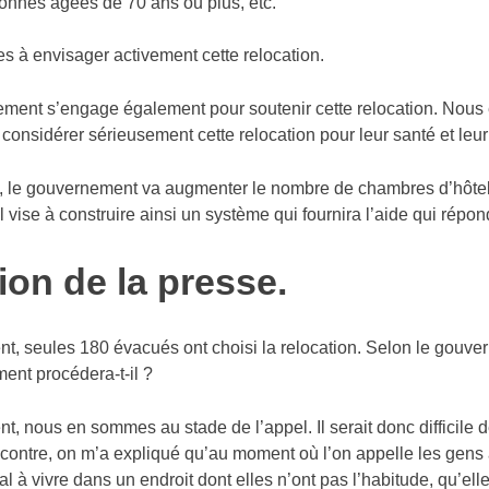
onnes âgées de 70 ans ou plus, etc.
les à envisager activement cette relocation.
ment s’engage également pour soutenir cette relocation. Nou
onsidérer sérieusement cette relocation pour leur santé et leur 
 le gouvernement va augmenter le nombre de chambres d’hôtel, d
Il vise à construire ainsi un système qui fournira l’aide qui rép
ion de la presse.
t, seules 180 évacués ont choisi la relocation. Selon le gouver
ent procédera-t-il ?
t, nous en sommes au stade de l’appel. Il serait donc difficile 
r contre, on m’a expliqué qu’au moment où l’on appelle les gens 
l à vivre dans un endroit dont elles n’ont pas l’habitude, qu’ell