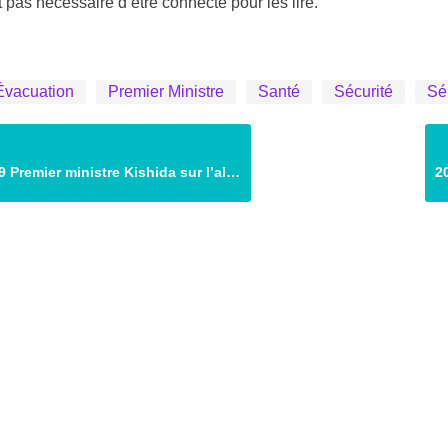
est pas nécessaire d’être connecté pour les lire.
Évacuation
Premier Ministre
Santé
Sécurité
Sé
er ministre Kishida sur l’alerte au risque de mégaséisme