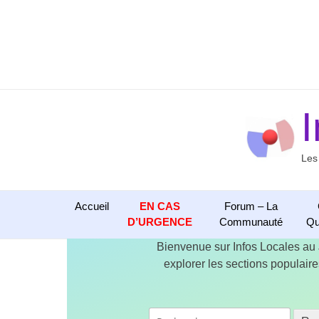
Aller
au
contenu
Les
Accueil
EN CAS
Forum – La
D’URGENCE
Communauté
Qu
Bienvenue sur Infos Locales au
explorer les sections populaires