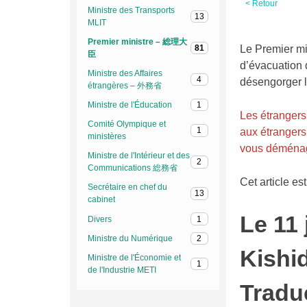
< Retour
Ministre des Transports
13
MLIT
Premier ministre – 総理大
Le Premier mi
81
臣
d’évacuation d
Ministre des Affaires
4
désengorger le
étrangères – 外務省
Ministre de l'Éducation
1
Les étrangers
Comité Olympique et
1
aux étrangers
ministères
vous déménage
Ministre de l'Intérieur et des
2
Communications 総務省
Cet article es
Secrétaire en chef du
13
cabinet
Le 11
Divers
1
Ministre du Numérique
2
Kishi
Ministre de l'Économie et
1
de l'Industrie METI
Traduc