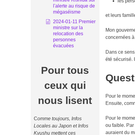
les pers
l'alerte au risque de
mégaséisme
et leurs famil
2024-01-11 Premier
ministre sur la
Mon gouverne
relocation des
concernées à c
personnes
évacuées
Dans ce sens,
été sécurisé. 
Pour tous
Quest
ceux qui
Pour le momen
nous lisent
Ensuite, comm
Pour le momen
C
omme toujours, Infos
ou faible. Pa
Locales au Japon et Infos
auraient du ma
Kyushu mettent ces