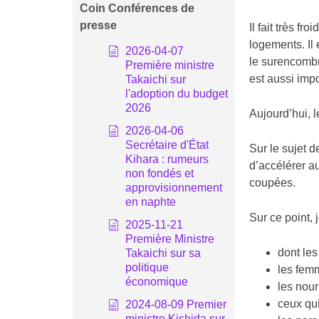
Coin Conférences de
presse
Il fait très f
logements. Il
2026-04-07
le surencombr
Première ministre
est aussi imp
Takaichi sur
l'adoption du budget
2026
Aujourd’hui, 
2026-04-06
Secrétaire d'État
Sur le sujet 
Kihara : rumeurs
d’accélérer a
non fondés et
coupées.
approvisionnement
en naphte
Sur ce point,
2025-11-21
Première Ministre
dont les
Takaichi sur sa
politique
les fem
économique
les nour
ceux qui
2024-08-09 Premier
ministre Kishida sur