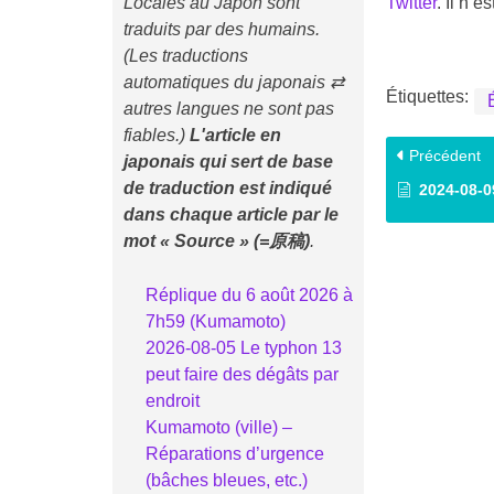
Locales au Japon sont
Twitter
. Il n’
traduits par des humains.
(Les traductions
automatiques du japonais ⇄
Étiquettes:
autres langues ne sont pas
fiables.)
L'article en
Précédent
japonais qui sert de base
de traduction est indiqué
2024-08-09 Premi
dans chaque article
par le
mot « Source » (=原稿)
.
Réplique du 6 août 2026 à
7h59 (Kumamoto)
2026-08-05 Le typhon 13
peut faire des dégâts par
endroit
Kumamoto (ville) –
Réparations d’urgence
(bâches bleues, etc.)