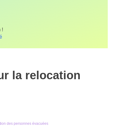
 !
fé
r la relocation
cation des personnes évacuées