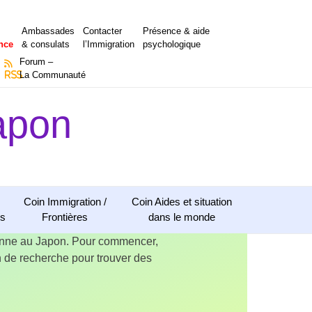
Ambassades
Contacter
Présence & aide
nce
& consulats
l’Immigration
psychologique
Forum –
RSS
La Communauté
apon
Coin Immigration /
Coin Aides et situation
ns
Frontières
dans le monde
ienne au Japon. Pour commencer,
ion de recherche pour trouver des