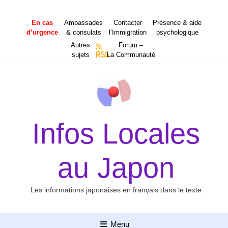
Aller
au
En cas
Ambassades
Contacter
Présence & aide
contenu
d’urgence
& consulats
l’Immigration
psychologique
Autres
Forum –
sujets
RSS
La Communauté
Infos Locales
au Japon
Les informations japonaises en français dans le texte
Menu