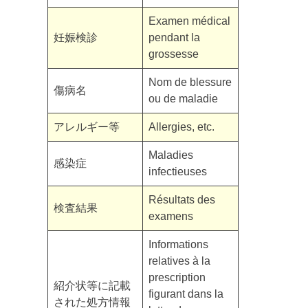
Examen médical
妊娠検診
pendant la
grossesse
Nom de blessure
傷病名
ou de maladie
アレルギー等
Allergies, etc.
Maladies
感染症
infectieuses
Résultats des
検査結果
examens
Informations
relatives à la
prescription
紹介状等に記載
figurant dans la
された処方情報