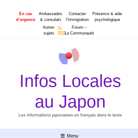
Aller
au
En cas
Ambassades
Contacter
Présence & aide
contenu
d’urgence
& consulats
l’Immigration
psychologique
Autres
Forum –
sujets
RSS
La Communauté
Infos Locales
au Japon
Les informations japonaises en français dans le texte
Menu