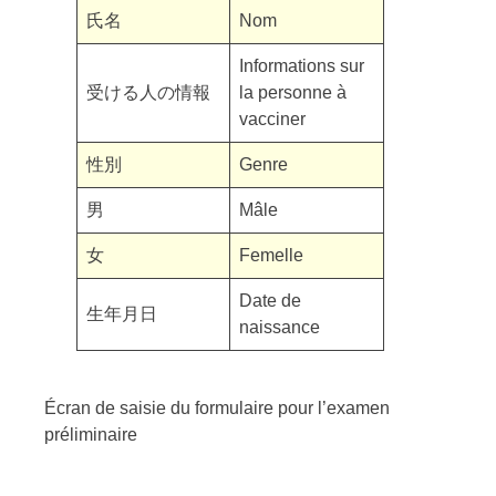
氏名
Nom
Informations sur
受ける人の情報
la personne à
vacciner
性別
Genre
男
Mâle
女
Femelle
Date de
生年月日
naissance
Écran de saisie du formulaire pour l’examen
préliminaire