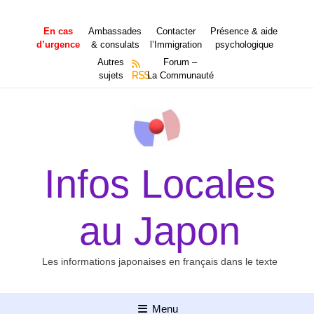
Aller
au
En cas
Ambassades
Contacter
Présence & aide
contenu
d’urgence
& consulats
l’Immigration
psychologique
Autres
Forum –
sujets
RSS
La Communauté
Infos Locales
au Japon
Les informations japonaises en français dans le texte
Menu