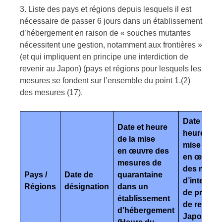
3. Liste des pays et régions depuis lesquels il est
nécessaire de passer 6 jours dans un établissement
d’hébergement en raison de « souches mutantes
nécessitent une gestion, notamment aux frontières »
(et qui impliquent en principe une interdiction de
revenir au Japon) (pays et régions pour lesquels les
mesures se fondent sur l’ensemble du point 1.(2)
des mesures (17).
Date et
Date et heure
heure de l
de la mise
mise
en œuvre des
en œuvre
mesures de
des mesu
Pays /
Date de
quarantaine
d’interdict
Régions
désignation
dans un
de princip
établissement
de revenir
d’hébergement
Japon