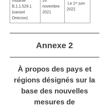
mutante
26
Le 1ᵉʳ juin
B.1.1.529.1
novembre
2022
(variant
2021
Omicron)
Annexe 2
À propos des pays et
régions désignés sur la
base des nouvelles
mesures de