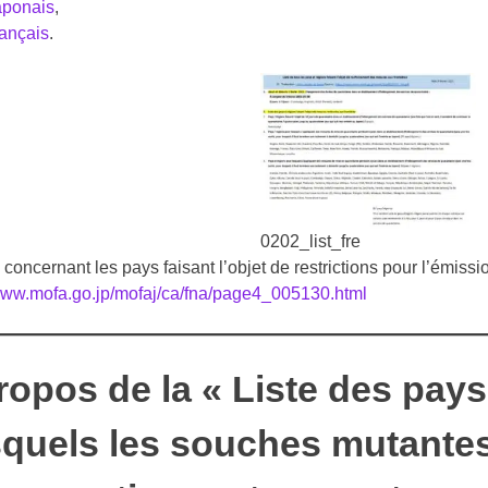
aponais
,
rançais
.
0202_list_fre
concernant les pays faisant l’objet de restrictions pour l’émissio
/www.mofa.go.jp/mofaj/ca/fna/page4_005130.html
ropos de la « Liste des pays
squels les souches mutante