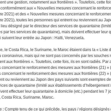
ent une gestion, notamment aux frontières ». Toutefois, cette foi
s, conformément aux « Nouvelles mesures concernant le renforce
e 2021) et des « Nouvelles mesures concernant le renforcement
e 2021), toutes les personnes qui entrent ou reviennent au Ja
lieu désigné par le directeur des services de quarantaine (lim
s par les services de quarantaine), mais doivent effectuer leur 
i suivent leur entrée au Japon : Haïti, Venezuela.
e, le Costa Rica, le Suriname, le Maroc étaient dans la « Liste
 coronavirus, mais qui ne sont pas concernés par les souches m
t aux frontières ». Toutefois, cette fois, ils en sont radiés. Pa
 concernant le renforcement des mesures aux frontières (21) »
 concernant le renforcement des mesures aux frontières (22) » 
ent ou reviennent au Japon des pays suivants sont exemptes de 
ices de quarantaine (limité aux établissements d’hébergement s
vent effectuer leur quarantaine à domicile (etc.) pendant les 7 j
, Costa Rica, Suriname, Maroc.
e : Compte tenu de ce qui précède, les pays / régions désignés 