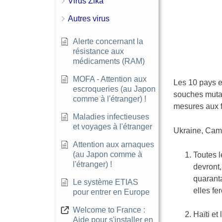
Virus Zika
Autres virus
Alerte concernant la
résistance aux
médicaments (RAM)
MOFA - Attention aux
Les 10 pays et
escroqueries (au Japon
souches mutan
comme à l'étranger) !
mesures aux f
Maladies infectieuses
et voyages à l'étranger
Ukraine, Camb
Attention aux arnaques
(au Japon comme à
Toutes 
l'étranger) !
devront,
quaranta
Le système ETIAS
elles fe
pour entrer en Europe
Welcome to France :
Haïti et
Aide pour s'installer en