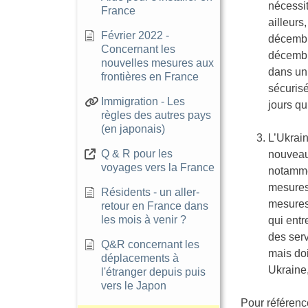
nécessit
France
ailleur
Février 2022 -
décembr
Concernant les
décembr
nouvelles mesures aux
dans un 
frontières en France
sécurisé
Immigration - Les
jours qu
règles des autres pays
(en japonais)
L’Ukrain
Q & R pour les
nouveau
voyages vers la France
notammen
mesures
Résidents - un aller-
mesures
retour en France dans
les mois à venir ?
qui entr
des serv
Q&R concernant les
mais doi
déplacements à
Ukraine
l'étranger depuis puis
vers le Japon
Pour référenc