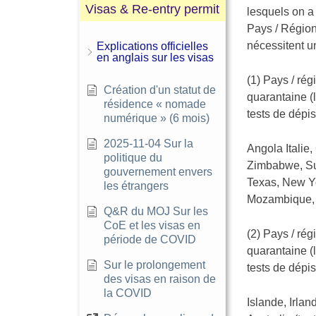
Visas & Re-entry permit
lesquels on a
Pays / Région
nécessitent u
Explications officielles
en anglais sur les visas
(1) Pays / ré
Création d'un statut de
quarantaine (
résidence « nomade
tests de dépis
numérique » (6 mois)
2025-11-04 Sur la
Angola Italie
politique du
Zimbabwe, Suè
gouvernement envers
Texas, New Yo
les étrangers
Mozambique, 
Q&R du MOJ Sur les
CoE et les visas en
(2) Pays / ré
période de COVID
quarantaine (
Sur le prolongement
tests de dépis
des visas en raison de
la COVID
Islande, Irlan