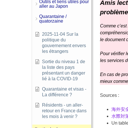
Outils et liens utiles pour
Amis lect
aller au Japon
problème
Quarantaine /
quatorzaine
Comme c’est le
compréhension
2025-11-04 Sur la
le document or
politique du
gouvernement envers
les étrangers
Pour vérifier 
les services 
Sortie du niveau 1 de
la liste des pays
présentant un danger
En cas de prob
lié à la COVID-19
mieux commenc
Quarantaine et visas -
La différence ?
Sources :
Résidents - un aller-
海外安全ホ
retour en France dans
水際対
les mois à venir ?
Un table