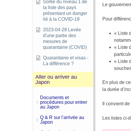
Sortie du niveau 1 de
Le gouverneme
la liste des pays
présentant un danger
Pour différenc
lié à la COVID-19
2023-04-28 Levée
« Liste 
d'une partie des
notamme
mesures de
quarantaine (COVID)
« Liste 
particul
Quarantaine et visas -
« Liste
La différence ?
souches
Aller ou arriver au
Japon
En plus de ce
la durée d’in
Documents et
procédures pour entrer
Il convient de
au Japon
Q & R sur l'arrivée au
Les listes ci
Japon