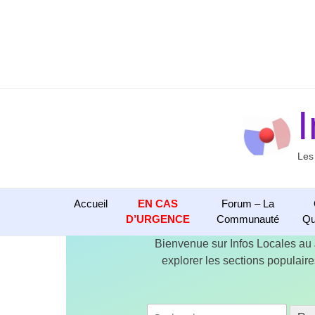
Aller
au
contenu
Les
Accueil
EN CAS
Forum – La
D’URGENCE
Communauté
Qu
Bienvenue sur Infos Locales au
explorer les sections populaires