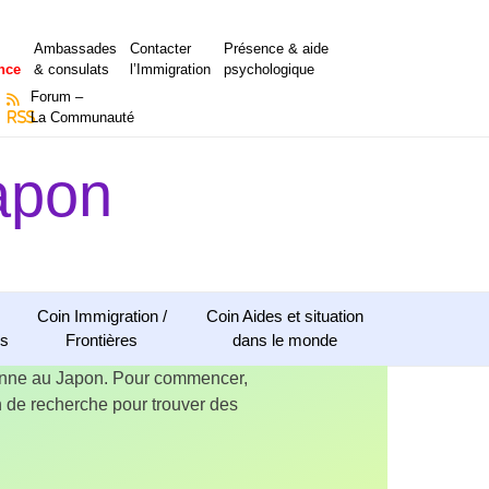
Ambassades
Contacter
Présence & aide
nce
& consulats
l’Immigration
psychologique
Forum –
RSS
La Communauté
apon
Coin Immigration /
Coin Aides et situation
ns
Frontières
dans le monde
ienne au Japon. Pour commencer,
ion de recherche pour trouver des