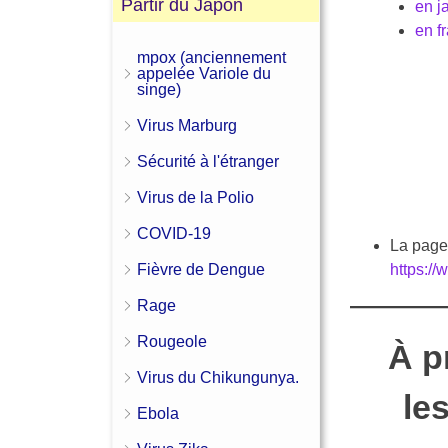
Partir du Japon
en j
en f
mpox (anciennement
appelée Variole du
singe)
Virus Marburg
Sécurité à l'étranger
Virus de la Polio
COVID-19
La page 
https:/
Fièvre de Dengue
Rage
Rougeole
À p
Virus du Chikungunya.
le
Ebola