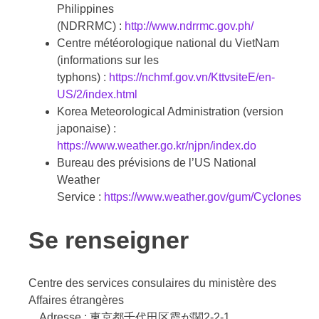
Philippines
(NDRRMC) :
http://www.ndrrmc.gov.ph/
Centre météorologique national du VietNam
(informations sur les
typhons) :
https://nchmf.gov.vn/KttvsiteE/en-
US/2/index.html
Korea Meteorological Administration (version
japonaise) :
https://www.weather.go.kr/njpn/index.do
Bureau des prévisions de l’US National
Weather
Service :
https://www.weather.gov/gum/Cyclones
Se renseigner
Centre des services consulaires du ministère des
Affaires étrangères
Adresse : 東京都千代田区霞が関2-2-1