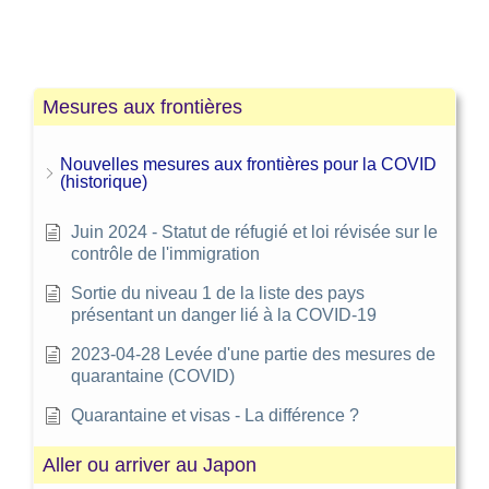
casque de prévention ou une « boûsai
les médicaments et la boite d’urgence pour
zukin »
la famille
vêtements et sous-vêtements
de grands et petits sacs en plastique
vêtements de pluie
(bleus ou noir)
Mesures aux frontières
chaussures sans lacets, faciles à enfiler
(style mocassins)
lampes électriques
Nouvelles mesures aux frontières pour la COVID
(historique)
batteries de rechanges et chargeurs
portables
Juin 2024 - Statut de réfugié et loi révisée sur le
allumettes et bougies
contrôle de l'immigration
matériel d’urgence (nourriture, poubelles,
toilettes, etc.)
Sortie du niveau 1 de la liste des pays
présentant un danger lié à la COVID-19
kairos (sacs pour réchauffer les mains ou
le dos quand il fait froid)
2023-04-28 Levée d'une partie des mesures de
couvertures
quarantaine (COVID)
gants de travail
Quarantaine et visas - La différence ?
trousse de toilette
brosse à dent et du dentifrice (de
Aller ou arriver au Japon
préférence 1 par personne si on pense au