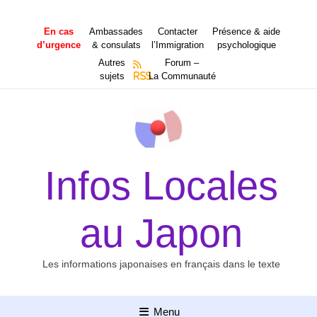
Aller
au
En cas
Ambassades
Contacter
Présence & aide
contenu
d’urgence
& consulats
l’Immigration
psychologique
Autres
Forum –
sujets
RSS
La Communauté
Infos Locales
au Japon
Les informations japonaises en français dans le texte
Menu