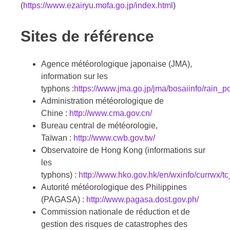
(
https://www.ezairyu.mofa.go.jp/index.html
)
Sites de référence
Agence météorologique japonaise (JMA),
information sur les
typhons :
https://www.jma.go.jp/jma/bosaiinfo/rain_po
Administration météorologique de
Chine :
http://www.cma.gov.cn/
Bureau central de météorologie,
Taïwan :
http://www.cwb.gov.tw/
Observatoire de Hong Kong (informations sur
les
typhons) :
http://www.hko.gov.hk/en/wxinfo/currwx/tc
Autorité météorologique des Philippines
(PAGASA) :
http://www.pagasa.dost.gov.ph/
Commission nationale de réduction et de
gestion des risques de catastrophes des