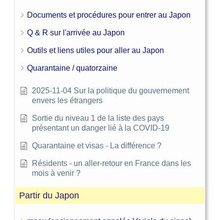
risque de COVID-19)
Documents et procédures pour entrer au Japon
une ou plusieurs serviettes
les papiers importants (livrets de banque,
Q & R sur l'arrivée au Japon
sceau, argent, passeport, zairyu card, my
Outils et liens utiles pour aller au Japon
number card, permis de conduire, cartes
de retrait de banque, titres de propriété,
Quarantaine / quatorzaine
etc.)
2025-11-04 Sur la politique du gouvernement
envers les étrangers
Sortie du niveau 1 de la liste des pays
présentant un danger lié à la COVID-19
Quarantaine et visas - La différence ?
Résidents - un aller-retour en France dans les
mois à venir ?
Partir du Japon