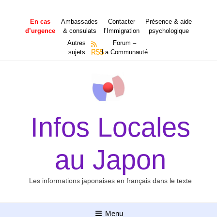
Aller
au
En cas
Ambassades
Contacter
Présence & aide
contenu
d’urgence
& consulats
l’Immigration
psychologique
Autres
Forum –
sujets
RSS
La Communauté
Infos Locales
au Japon
Les informations japonaises en français dans le texte
Menu