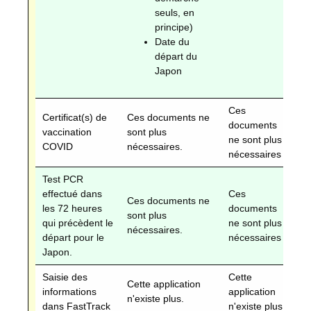
seuls, en
principe)
Date du
départ du
Japon
Ces
C
Certificat(s) de
Ces documents ne
documents
do
vaccination
sont plus
ne sont plus
so
COVID
nécessaires.
nécessaires
né
Test PCR
effectué dans
Ces
C
Ces documents ne
les 72 heures
documents
do
sont plus
qui précèdent le
ne sont plus
so
nécessaires.
départ pour le
nécessaires
né
Japon.
Saisie des
Cette
Ce
Cette application
informations
application
ap
n'existe plus.
dans FastTrack
n'existe plus.
n'