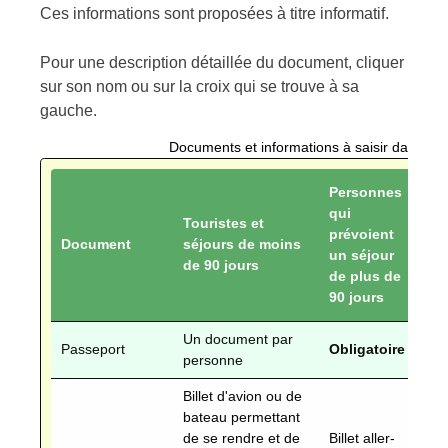
Ces informations sont proposées à titre informatif.
Pour une description détaillée du document, cliquer
sur son nom ou sur la croix qui se trouve à sa
gauche.
Documents et informations à saisir dans Vi
Personnes
qui
Touristes et
prévoient
Ré
Document
séjours de moins
un séjour
J
de 90 jours
de plus de
90 jours
Un document par
Passeport
Obligatoire
Ob
personne
Billet d'avion ou de
bateau permettant
de se rendre et de
Billet aller-
Se