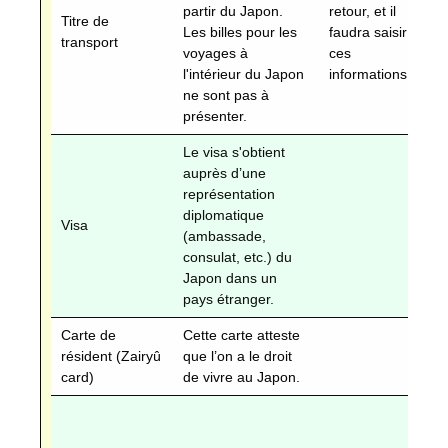
partir du Japon.
retour, et il
Titre de
rè
Les billes pour les
faudra saisir
transport
as
voyages à
ces
vi
l'intérieur du Japon
informations.
ne sont pas à
présenter.
Le visa s'obtient
Ob
auprès d’une
Vé
représentation
d
diplomatique
su
Visa
(ambassade,
l’
consulat, etc.) du
du
Japon dans un
ru
pays étranger.
Vi
Carte de
Cette carte atteste
résident (Zairyû
que l’on a le droit
card)
de vivre au Japon.