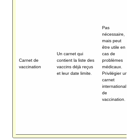
né
ma
ut
pr
Pas
mé
nécessaire,
Pr
mais peut
ca
être utile en
in
Un carnet qui
cas de
d
Carnet de
contient la liste des
problèmes
va
vaccination
vaccins déjà reçus
médicaux.
S'
et leur date limite.
Privilégier un
un
carnet
va
international
Ja
de
ca
vaccination.
d'
le
in
da
en