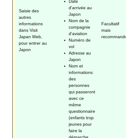
Date
d'arrivée au
Saisie des
Japon
autres
Nom de la
informations
Facultatif
compagnie
Fa
dans Visit
mais
d'aviation
r
Japan Web,
recommandé
Numéro de
pour entrer au
vol
Japon
Adresse au
Japon
Nom et
informations
des
personnes
qui passeront
avec ce
même
questionnaire
(enfants trop
jeunes pour
faire la
démarche