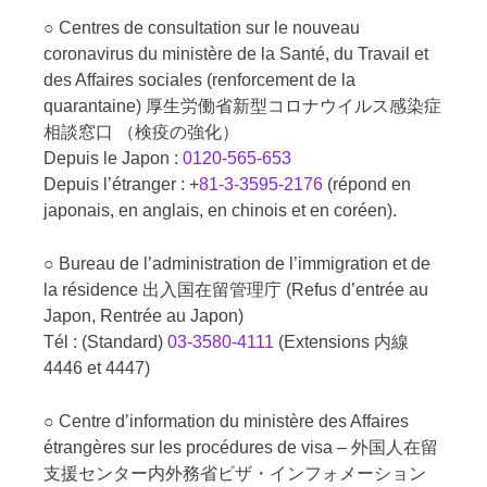
○ Centres de consultation sur le nouveau
coronavirus du ministère de la Santé, du Travail et
des Affaires sociales (renforcement de la
quarantaine) 厚生労働省新型コロナウイルス感染症
相談窓口 （検疫の強化）
Depuis le Japon :
0120-565-653
Depuis l’étranger : +
81-3-3595-2176
(répond en
japonais, en anglais, en chinois et en coréen).
○ Bureau de l’administration de l’immigration et de
la résidence 出入国在留管理庁 (Refus d’entrée au
Japon, Rentrée au Japon)
Tél : (Standard)
03-3580-4111
(Extensions 内線
4446 et 4447)
○ Centre d’information du ministère des Affaires
étrangères sur les procédures de visa – 外国人在留
支援センター内外務省ビザ・インフォメーション