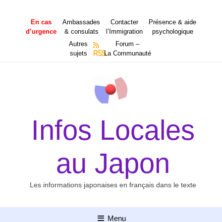
Aller
au
En cas
Ambassades
Contacter
Présence & aide
contenu
d’urgence
& consulats
l’Immigration
psychologique
Autres
Forum –
sujets
RSS
La Communauté
Infos Locales
au Japon
Les informations japonaises en français dans le texte
Menu