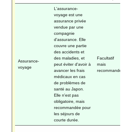
L'assurance-
To
voyage est une
du
assurance privée
sé
vendue par une
ce
compagnie
le
d'assurance. Elle
g
couvre une partie
ja
des accidents et
re
des maladies, et
Facultatif
s'
Assurance-
peut éviter d'avoir à
mais
u
voyage
avancer les frais
recommandé
as
médicaux en cas
sa
de problèmes de
sp
santé au Japon.
l'
Elle n'est pas
pa
obligatoire, mais
le
recommandée pour
d
les séjours de
l'
courte durée.
du
P