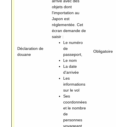
arrive avec des
objets dont
l'importation au
Japon est
réglementée. Cet
écran demande de
saisir :
Le numéro
Déclaration de
de
Obligatoire
Ob
douane
passeport,
Le nom
La date
d'arrivée
Les
informations
sur le vol
Ses
coordonnées
et le nombre
de
personnes
voyageant