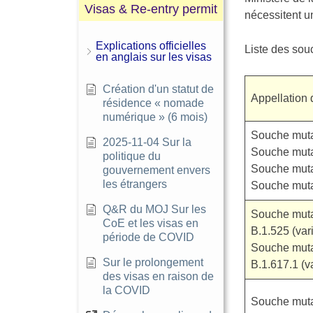
Visas & Re-entry permit
nécessitent u
Explications officielles
Liste des sou
en anglais sur les visas
Création d'un statut de
Appellation 
résidence « nomade
numérique » (6 mois)
Souche mutan
2025-11-04 Sur la
Souche muta
politique du
Souche muta
gouvernement envers
les étrangers
Souche muta
Q&R du MOJ Sur les
Souche muta
CoE et les visas en
B.1.525 (var
période de COVID
Souche muta
Sur le prolongement
B.1.617.1 (v
des visas en raison de
la COVID
Souche muta