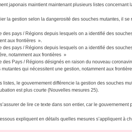
nt japonais maintient maintenant plusieurs listes concernant l
ier la gestion selon la dangerosité des souches mutantes, il se r
te des pays / Régions depuis lesquels on a identifié des souche
nt aux frontières ».
te des pays / Régions depuis lesquels on a identifié des souche
ière, notamment aux frontières »
te des Pays / Régions désignés en raison du nouveau coronavir
 mutantes qui nécessitent une gestion, notamment aux frontière
s listes, le gouvernement différencie la gestion des souches mut
cubation est plus courte (Nouvelles mesures 25).
 s’assurer de lire ce texte dans son entier, car le gouvernement
-dessous expliquent en détails quelles mesures s’appliquent à c