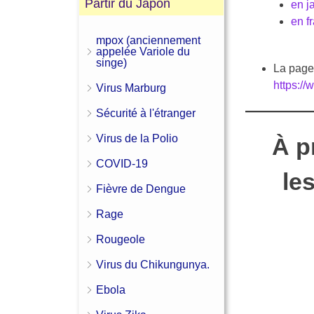
Partir du Japon
en j
en f
mpox (anciennement
appelée Variole du
singe)
La page 
https:/
Virus Marburg
Sécurité à l'étranger
Virus de la Polio
À p
COVID-19
le
Fièvre de Dengue
Rage
Rougeole
Virus du Chikungunya.
Ebola