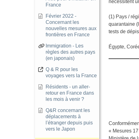
nécessitent u
France
Février 2022 -
(1) Pays / ré
Concernant les
quarantaine (
nouvelles mesures aux
tests de dépis
frontières en France
Immigration - Les
Égypte, Corée
règles des autres pays
(en japonais)
Q & R pour les
voyages vers la France
Résidents - un aller-
retour en France dans
les mois à venir ?
Q&R concernant les
déplacements à
l'étranger depuis puis
Conformément 
vers le Japon
« Mesures 17 »
Ministère de l