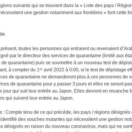
égions suivants qui se trouvent dans la « Liste des pays / Régio
nécessitent une gestion notamment aux frontières » font cette 
ite
présent, toutes les personnes qui entraient ou revenaient d’Ar
igné par le directeur des services de quarantaine (limité aux é
 de quarantaine) puis se soumettre à un nouveau test de dépista
t, à compter du 1ᵉʳ avril 2022 à 0:00, si le test de dépistage ef
ices de quarantaine ne demanderont plus à ces personnes de se
ices de quarantaine pour y passer 3 jours et elles ne seront pas
e jour qui suit leur entrée au Japon. Elles devront en revanche 
urs qui suivent leur entrée au Japon.
e : Compte tenu de ce qui précède, les pays / régions désignés 
 identifié des souches mutantes qui nécessitent une gestion not
s désignés en raison du nouveau coronavirus, mais qui ne son