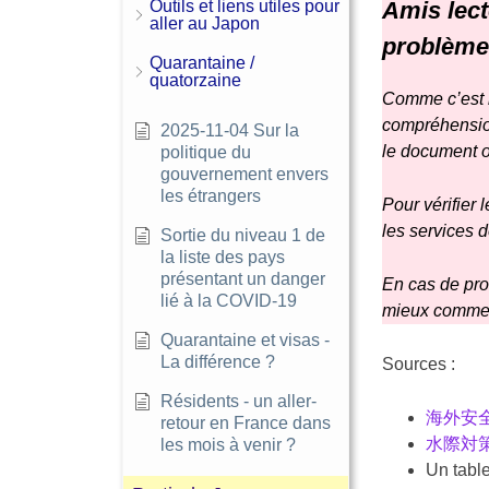
Outils et liens utiles pour
Amis lect
aller au Japon
problème
Quarantaine /
quatorzaine
Comme c’est le
compréhension
2025-11-04 Sur la
le document or
politique du
gouvernement envers
les étrangers
Pour vérifier 
les services 
Sortie du niveau 1 de
la liste des pays
présentant un danger
En cas de prob
lié à la COVID-19
mieux commenc
Quarantaine et visas -
La différence ?
Sources :
Résidents - un aller-
海外安全ホ
retour en France dans
水際対
les mois à venir ?
Un table