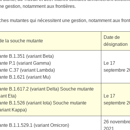
ne gestion, notamment aux frontières.
ches mutantes qui nécessitent une gestion, notamment aux fron
Date de
de la souche mutante
désignation
te B.1.351 (variant Beta)
nte P.1 (variant Gamma)
Le 17
nte C.37 (variant Lambda)
septembre 2
nte B.1.621 (variant Mu)
nte B.1.617.2 (variant Delta) Souche mutante
iant Eta)
Le 17
nte B.1.526 (variant Iota) Souche mutante
septembre 2
ariant Kappa)
26 novembr
nte B.1.1.529.1 (variant Omicron)
2021