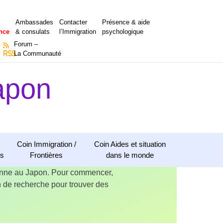
Ambassades
Contacter
Présence & aide
nce
& consulats
l’Immigration
psychologique
Forum –
RSS
La Communauté
apon
Coin Immigration /
Coin Aides et situation
ns
Frontières
dans le monde
ienne au Japon. Pour commencer,
ion de recherche pour trouver des