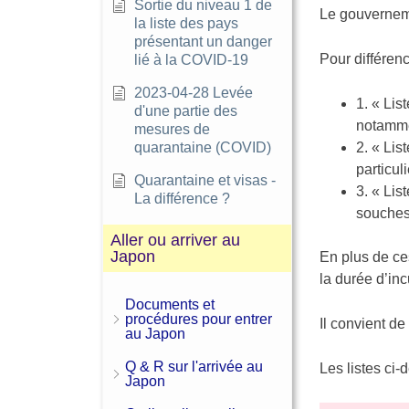
Sortie du niveau 1 de
Le gouverneme
la liste des pays
présentant un danger
Pour différenc
lié à la COVID-19
2023-04-28 Levée
1. « Lis
d'une partie des
notamme
mesures de
quarantaine (COVID)
2. « Lis
particul
Quarantaine et visas -
3. « Lis
La différence ?
souches
Aller ou arriver au
Japon
En plus de ce
la durée d’in
Documents et
procédures pour entrer
Il convient de
au Japon
Q & R sur l'arrivée au
Les listes ci
Japon