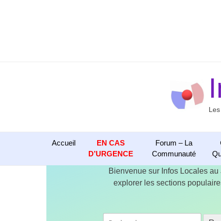
Aller
au
contenu
Les
Accueil
EN CAS
Forum – La
D’URGENCE
Communauté
Qu
Bienvenue sur Infos Locales au
explorer les sections populaires