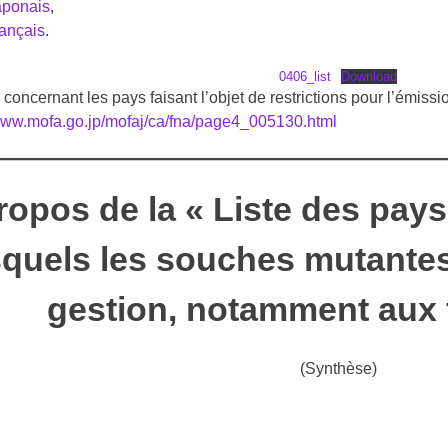
aponais
,
rançais
.
0406_list
Download
concernant les pays faisant l’objet de restrictions pour l’émissio
/www.mofa.go.jp/mofaj/ca/fna/page4_005130.html
ropos de la « Liste des pays
squels les souches mutante
gestion, notamment aux f
(Synthèse)