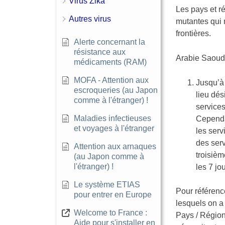
Virus Zika
Les pays et r
Autres virus
mutantes qui 
frontières.
Alerte concernant la
résistance aux
Arabie Saoud
médicaments (RAM)
MOFA - Attention aux
Jusqu’à 
escroqueries (au Japon
lieu dés
comme à l'étranger) !
services
Maladies infectieuses
Cependan
et voyages à l'étranger
les serv
des serv
Attention aux arnaques
troisièm
(au Japon comme à
l'étranger) !
les 7 jo
Le système ETIAS
Pour référenc
pour entrer en Europe
lesquels on a
Welcome to France :
Pays / Région
Aide pour s'installer en