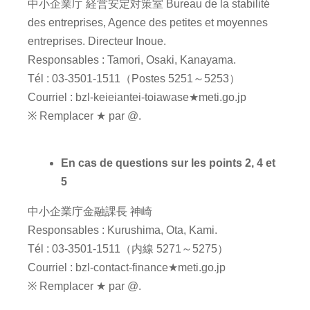
中小企業庁 経営安定対策室 Bureau de la stabilité
des entreprises, Agence des petites et moyennes
entreprises. Directeur Inoue.
Responsables : Tamori, Osaki, Kanayama.
Tél : 03-3501-1511（Postes 5251～5253）
Courriel : bzl-keieiantei-toiawase★meti.go.jp
※ Remplacer ★ par @.
En cas de questions sur les points 2, 4 et
5
中小企業庁金融課長 神崎
Responsables : Kurushima, Ota, Kami.
Tél : 03-3501-1511（内線 5271～5275）
Courriel : bzl-contact-finance★meti.go.jp
※ Remplacer ★ par @.