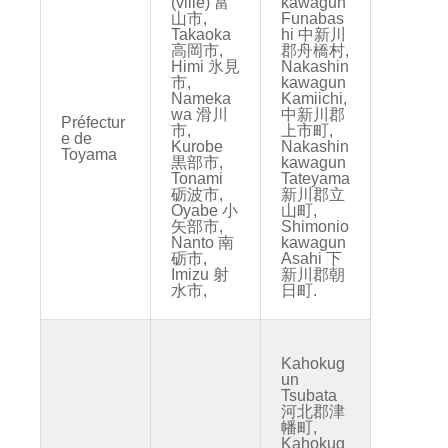
(ville) 富
kawagun
山市,
Funabas
Takaoka
hi 中新川
高岡市,
郡舟橋村,
Himi 氷見
Nakashin
市,
kawagun
Nameka
Kamiichi,
wa 滑川
中新川郡
Préfectur
市,
上市町,
e de
Kurobe
Nakashin
Toyama
黒部市,
kawagun
Tonami
Tateyama
砺波市,
新川郡立
Oyabe 小
山町,
矢部市,
Shimonio
Nanto 南
kawagun
砺市,
Asahi 下
Imizu 射
新川郡朝
水市,
日町.
Kahokug
un
Tsubata
河北郡津
幡町,
Kahokug