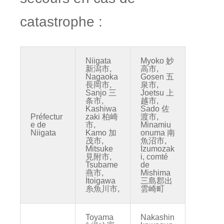
catastrophe :
Niigata
Myoko 妙
新潟市,
高市,
Nagaoka
Gosen 五
長岡市,
泉市,
Sanjo 三
Joetsu 上
条市,
越市,
Kashiwa
Sado 佐
Préfectur
zaki 柏崎
渡市,
e de
市,
Minamiu
Niigata
Kamo 加
onuma 南
茂市,
魚沼市,
Mitsuke
Izumozak
見附市,
i, comté
Tsubame
de
燕市,
Mishima
Itoigawa
三島郡出
糸魚川市,
雲崎町
Toyama
Nakashin