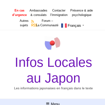
Aller
au
En cas
Ambassades
Contacter
Présence & aide
contenu
d’urgence
& consulats
l’Immigration
psychologique
Autres
Forum –
Français
sujets
RSS
La Communauté
▼
Infos Locales
au Japon
Les informations japonaises en français dans le texte
Menu