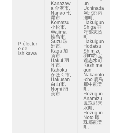
Kanazaw
un
a 金沢市,
Uchinada
Nanao 七
河北郡内
尾市,
灘町,
Komatsu
Hakuigun
小松市,
Shiga 羽
Wajima
咋郡志賀
輪島市,
町,
Suzu 珠
Hakuigun
Préfectur
洲市,
Hodatsu
e de
Kaga 加
Shimizu
Ishikawa
賀市,
羽咋郡宝
Hakui 羽
達志水町,
咋市,
Kashima
Kahoku
gun
かほく市,
Nakanoto
Hakusan
-cho 鹿島
白山市,
郡中能登
Nomi 能
町,
美市,
Hozugun
Anamizu
鳳珠郡穴
水町,
Hozugun
Noto 鳳
珠郡能登
町.