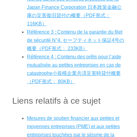
Japan Finance Corporation 日本政策金融公
庫の災害復旧貸付の概要（PDF形式：
116KB）
Référence 3 : Contenu de la garantie du filet
de sécurité N°4. セーフティネット保証4号の
概要（PDF形式： 233KB）
Référence 4 : Contenu des prêts pour l’aide
mutualisée au petites entreprises en cas de
catastrophe小規模企業共済災害時貸付概要
（PDF形式： 80KB）
Liens relatifs à ce sujet
Mesures de soutien financier aux petites et
moyennes entreprises (PME) et aux petites
entreprises touchées par le séisme de la