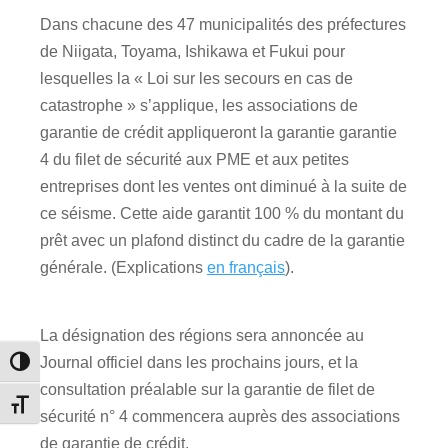
Dans chacune des 47 municipalités des préfectures
de Niigata, Toyama, Ishikawa et Fukui pour
lesquelles la « Loi sur les secours en cas de
catastrophe » s’applique, les associations de
garantie de crédit appliqueront la garantie garantie
4 du filet de sécurité aux PME et aux petites
entreprises dont les ventes ont diminué à la suite de
ce séisme. Cette aide garantit 100 % du montant du
prêt avec un plafond distinct du cadre de la garantie
générale. (Explications
en français
).
La désignation des régions sera annoncée au
Journal officiel dans les prochains jours, et la
Passer en contraste élevé
consultation préalable sur la garantie de filet de
Changer la taille de la police
sécurité n° 4 commencera auprès des associations
de garantie de crédit.