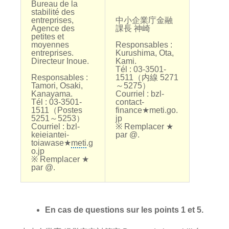
Bureau de la
stabilité des
entreprises,
中小企業庁金融
Agence des
課長 神崎
petites et
moyennes
Responsables :
entreprises.
Kurushima, Ota,
Directeur Inoue.
Kami.
Tél : 03-3501-
Responsables :
1511（内線 5271
Tamori, Osaki,
～5275）
Kanayama.
Courriel : bzl-
Tél : 03-3501-
contact-
1511（Postes
finance★meti.go.
5251～5253）
jp
Courriel : bzl-
※ Remplacer ★
keieiantei-
par @.
toiawase★
meti
.g
o.jp
※ Remplacer ★
par @.
En cas de questions sur les points 1 et 5.