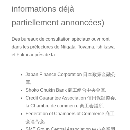
informations déjà
partiellement annoncées)
Des bureaux de consultation spéciaux ouvriront
dans les préfectures de Niigata, Toyama, Ishikawa
et Fukui auprès de la
Japan Finance Corporation 日本政策金融公
庫,
Shoko Chukin Bank 商工組合中央金庫,
Credit Guarantee Association 信用保証協会,
la Chambre de commerce 商工会議所,
Federation of Chambers of Commerce 商工
会連合会,
SME Group Central Association 中小企業団