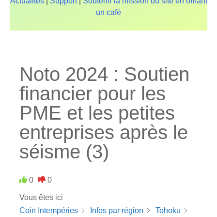
Actualités
|
Support
|
Soutenir la mission du site en offrant
un café
Noto 2024 : Soutien
financier pour les
PME et les petites
entreprises après le
séisme (3)
0
0
Vous êtes ici
Coin Intempéries
Infos par région
Tohoku