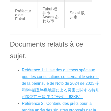
Fukui 福
Préfectur
井市,
Sakai 坂
e de
Awara あ
井市
Fukui
わら市
Documents relatifs à ce
sujet.
Référence 1 : Liste des guichets spéciaux
pour les consultations concernant le séisme
de la péninsule de Noto de 2024 de 2023 令
和6年能登半島地震による災害に関する特別
相談窓口一覧 (PDF形式： 63KB）
Référence 2 : Contenu des prêts pour la
reprise après des sinistres proposés par la