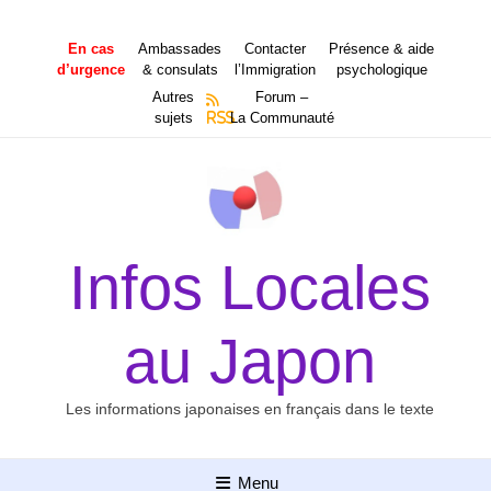
Aller
au
En cas
Ambassades
Contacter
Présence & aide
contenu
d’urgence
& consulats
l’Immigration
psychologique
Autres
Forum –
sujets
RSS
La Communauté
Infos Locales
au Japon
Les informations japonaises en français dans le texte
Menu