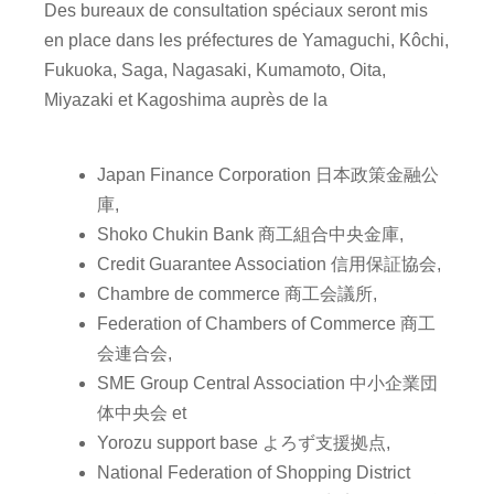
Des bureaux de consultation spéciaux seront mis
en place dans les préfectures de Yamaguchi, Kôchi,
Fukuoka, Saga, Nagasaki, Kumamoto, Oita,
Miyazaki et Kagoshima auprès de la
Japan Finance Corporation 日本政策金融公
庫,
Shoko Chukin Bank 商工組合中央金庫,
Credit Guarantee Association 信用保証協会,
Chambre de commerce 商工会議所,
Federation of Chambers of Commerce 商工
会連合会,
SME Group Central Association 中小企業団
体中央会 et
Yorozu support base よろず支援拠点,
National Federation of Shopping District