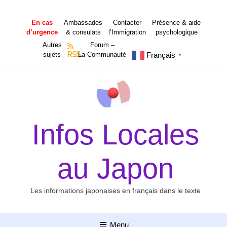
Aller
au
En cas
Ambassades
Contacter
Présence & aide
contenu
d’urgence
& consulats
l’Immigration
psychologique
Autres
Forum –
Français
sujets
RSS
La Communauté
▼
Infos Locales
au Japon
Les informations japonaises en français dans le texte
Menu