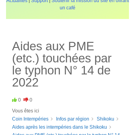
Actualités
|
Support
|
Soutenir la mission du site en offrant
un café
Aides aux PME
(etc.) touchées par
le typhon N° 14 de
2022
0
0
Vous êtes ici
Coin Intempéries
Infos par région
Shikoku
Aides après les intempéries dans le Shikoku