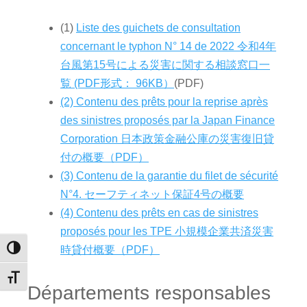
(1)
Liste des guichets de consultation
concernant le typhon N° 14 de 2022 令和4年
台風第15号による災害に関する相談窓口一
覧 (PDF形式： 96KB）
(PDF)
(2) Contenu des prêts pour la reprise après
des sinistres proposés par la Japan Finance
Corporation 日本政策金融公庫の災害復旧貸
付の概要（PDF）
(3) Contenu de la garantie du filet de sécurité
N°4. セーフティネット保証4号の概要
(4) Contenu des prêts en cas de sinistres
proposés pour les TPE 小規模企業共済災害
時貸付概要（PDF）
Passer en contraste élevé
Changer la taille de la police
Départements responsables