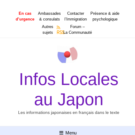
Aller
au
En cas
Ambassades
Contacter
Présence & aide
contenu
d’urgence
& consulats
l’Immigration
psychologique
Autres
Forum –
sujets
RSS
La Communauté
Infos Locales
au Japon
Les informations japonaises en français dans le texte
Menu