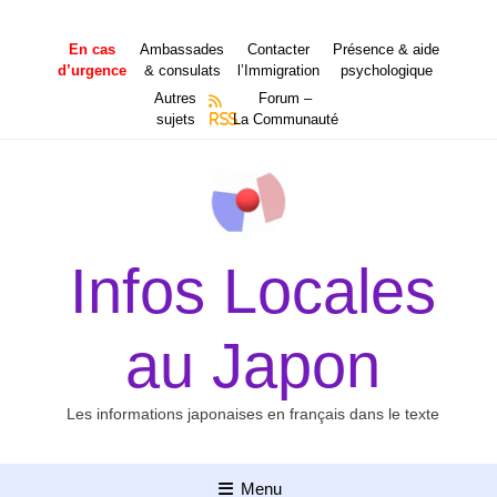
Aller
au
En cas
Ambassades
Contacter
Présence & aide
contenu
d’urgence
& consulats
l’Immigration
psychologique
Autres
Forum –
sujets
RSS
La Communauté
Infos Locales
au Japon
Les informations japonaises en français dans le texte
Menu