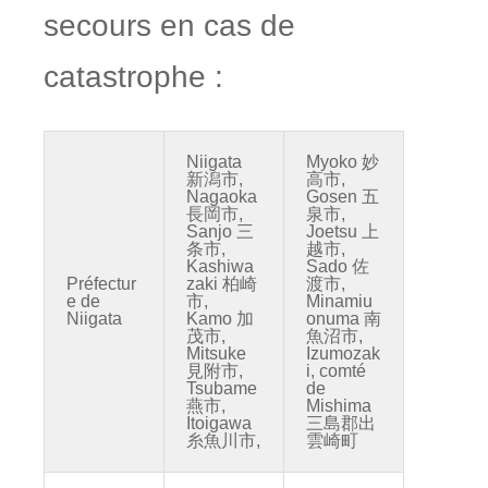
secours en cas de
catastrophe :
Niigata
Myoko 妙
新潟市,
高市,
Nagaoka
Gosen 五
長岡市,
泉市,
Sanjo 三
Joetsu 上
条市,
越市,
Kashiwa
Sado 佐
Préfectur
zaki 柏崎
渡市,
e de
市,
Minamiu
Niigata
Kamo 加
onuma 南
茂市,
魚沼市,
Mitsuke
Izumozak
見附市,
i, comté
Tsubame
de
燕市,
Mishima
Itoigawa
三島郡出
糸魚川市,
雲崎町