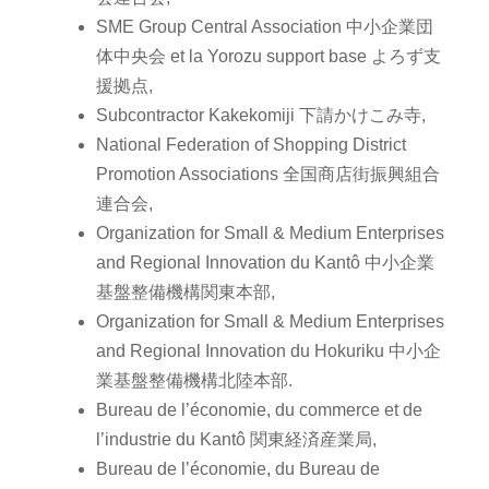
SME Group Central Association 中小企業団
体中央会 et la Yorozu support base よろず支
援拠点,
Subcontractor Kakekomiji 下請かけこみ寺,
National Federation of Shopping District
Promotion Associations 全国商店街振興組合
連合会,
Organization for Small & Medium Enterprises
and Regional Innovation du Kantô 中小企業
基盤整備機構関東本部,
Organization for Small & Medium Enterprises
and Regional Innovation du Hokuriku 中小企
業基盤整備機構北陸本部.
Bureau de l’économie, du commerce et de
l’industrie du Kantô 関東経済産業局,
Bureau de l’économie, du Bureau de