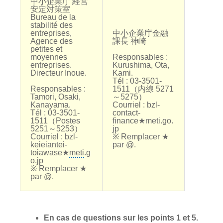
中小企業庁 経営
安定対策室
Bureau de la
stabilité des
entreprises,
中小企業庁金融
Agence des
課長 神崎
petites et
moyennes
Responsables :
entreprises.
Kurushima, Ota,
Directeur Inoue.
Kami.
Tél : 03-3501-
Responsables :
1511（内線 5271
Tamori, Osaki,
～5275）
Kanayama.
Courriel : bzl-
Tél : 03-3501-
contact-
1511（Postes
finance★meti.go.
5251～5253）
jp
Courriel : bzl-
※ Remplacer ★
keieiantei-
par @.
toiawase★
meti
.g
o.jp
※ Remplacer ★
par @.
En cas de questions sur les points 1 et 5.