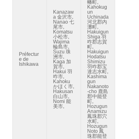
幡町,
Kahokug
Kanazaw
un
a 金沢市,
Uchinada
Nanao 七
河北郡内
尾市,
灘町,
Komatsu
Hakuigun
小松市,
Shiga 羽
Wajima
咋郡志賀
輪島市,
町,
Suzu 珠
Hakuigun
Préfectur
洲市,
Hodatsu
e de
Kaga 加
Shimizu
Ishikawa
賀市,
羽咋郡宝
Hakui 羽
達志水町,
咋市,
Kashima
Kahoku
gun
かほく市,
Nakanoto
Hakusan
-cho 鹿島
白山市,
郡中能登
Nomi 能
町,
美市,
Hozugun
Anamizu
鳳珠郡穴
水町,
Hozugun
Noto 鳳
珠郡能登