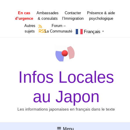
Aller
au
En cas
Ambassades
Contacter
Présence & aide
contenu
d’urgence
& consulats
l’Immigration
psychologique
Autres
Forum –
Français
sujets
RSS
La Communauté
▼
Infos Locales
au Japon
Les informations japonaises en français dans le texte
Menu