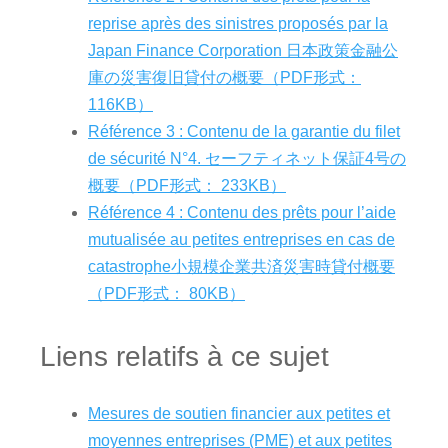
reprise après des sinistres proposés par la
Japan Finance Corporation 日本政策金融公
庫の災害復旧貸付の概要（PDF形式：
116KB）
Référence 3 : Contenu de la garantie du filet
de sécurité N°4. セーフティネット保証4号の
概要（PDF形式： 233KB）
Référence 4 : Contenu des prêts pour l’aide
mutualisée au petites entreprises en cas de
catastrophe小規模企業共済災害時貸付概要
（PDF形式： 80KB）
Liens relatifs à ce sujet
Mesures de soutien financier aux petites et
moyennes entreprises (PME) et aux petites