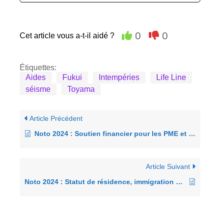
0
0
Cet article vous a-t-il aidé ?
Étiquettes:
Aides
Fukui
Intempéries
Life Line
séisme
Toyama
Article Précédent
Noto 2024 : Soutien financier pour les PME et les petites entreprises après le séisme (1)
Article Suivant
Noto 2024 : Statut de résidence, immigration pour les victimes du séisme de la péninsule de Noto