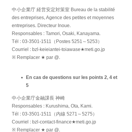
中小企業庁 経営安定対策室 Bureau de la stabilité
des entreprises, Agence des petites et moyennes
entreprises. Directeur Inoue.
Responsables : Tamori, Osaki, Kanayama.
Tél : 03-3501-1511（Postes 5251～5253）
Courriel : bzl-keieiantei-toiawase★meti.go.jp
※ Remplacer ★ par @.
En cas de questions sur les points 2, 4 et
5
中小企業庁金融課長 神崎
Responsables : Kurushima, Ota, Kami.
Tél : 03-3501-1511（内線 5271～5275）
Courriel : bzl-contact-finance★meti.go.jp
※ Remplacer ★ par @.