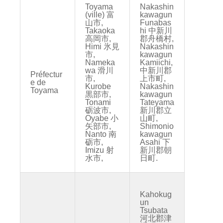
Toyama
Nakashin
(ville) 富
kawagun
山市,
Funabas
Takaoka
hi 中新川
高岡市,
郡舟橋村,
Himi 氷見
Nakashin
市,
kawagun
Nameka
Kamiichi,
wa 滑川
中新川郡
Préfectur
市,
上市町,
e de
Kurobe
Nakashin
Toyama
黒部市,
kawagun
Tonami
Tateyama
砺波市,
新川郡立
Oyabe 小
山町,
矢部市,
Shimonio
Nanto 南
kawagun
砺市,
Asahi 下
Imizu 射
新川郡朝
水市,
日町.
Kahokug
un
Tsubata
河北郡津