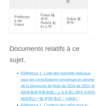
町.
Fukui 福
Préfectur
井市,
Sakai 坂
e de
Awara あ
井市
Fukui
わら市
Documents relatifs à ce
sujet.
Référence 1 : Liste des guichets spéciaux
pour les consultations concernant le séisme
de la péninsule de Noto de 2024 de 2023 令
和6年能登半島地震による災害に関する特別
相談窓口一覧 (PDF形式： 63KB）
Référence 2 : Contenu des prêts pour la