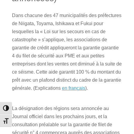
Dans chacune des 47 municipalités des préfectures
de Niigata, Toyama, Ishikawa et Fukui pour
lesquelles la « Loi sur les secours en cas de
catastrophe » s’applique, les associations de
garantie de crédit appliqueront la garantie garantie
4 du filet de sécurité aux PME et aux petites
entreprises dont les ventes ont diminué à la suite de
ce séisme. Cette aide garantit 100 % du montant du
prêt avec un plafond distinct du cadre de la garantie
générale. (Explications
en français
).
La désignation des régions sera annoncée au
Passer en contraste élevé
Journal officiel dans les prochains jours, et la
Changer la taille de la police
consultation préalable sur la garantie de filet de
sécurité n° 4 commencera auprès des associations