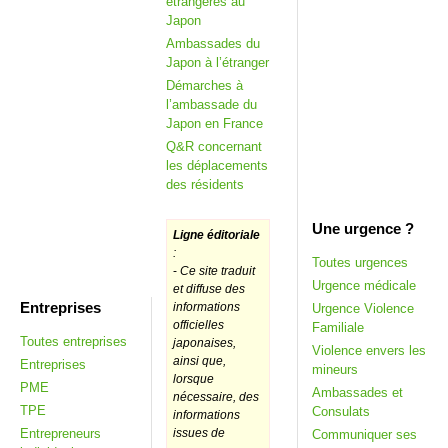
étrangères au
Japon
Ambassades du
Japon à l’étranger
Démarches à
l’ambassade du
Japon en France
Q&R concernant
les déplacements
des résidents
Une urgence ?
Ligne éditoriale
:
Toutes urgences
-
Ce site traduit
Urgence médicale
et diffuse des
Entreprises
informations
Urgence Violence
officielles
Familiale
Toutes entreprises
japonaises,
Violence envers les
ainsi que,
Entreprises
mineurs
lorsque
PME
Ambassades et
nécessaire, des
TPE
Consulats
informations
Entrepreneurs
issues de
Communiquer ses