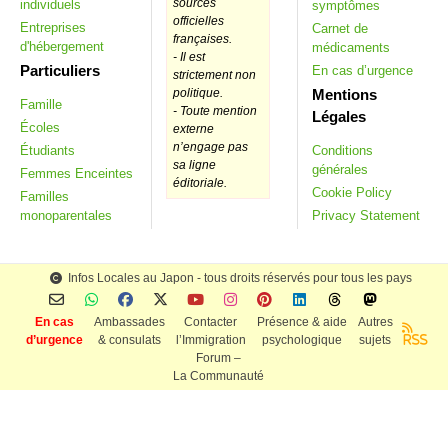
sources
individuels
symptômes
officielles
Entreprises
Carnet de
françaises.
d'hébergement
médicaments
- Il est
Particuliers
En cas d’urgence
strictement non
Mentions
politique.
Famille
- Toute mention
Légales
Écoles
externe
n’engage pas
Étudiants
Conditions
sa ligne
générales
Femmes Enceintes
éditoriale.
Cookie Policy
Familles
monoparentales
Privacy Statement
Infos Locales au Japon - tous droits réservés pour tous les pays
En cas
Ambassades
Contacter
Présence & aide
Autres
d’urgence
& consulats
l’Immigration
psychologique
sujets
RSS
Forum –
La Communauté