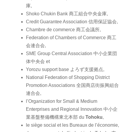
庫,
Shoko Chukin Bank 商工組合中央金庫,
Credit Guarantee Association 信用保証協会,
Chambre de commerce 商工会議所,
Federation of Chambers of Commerce 商工
会連合会,
SME Group Central Association 中小企業団
体中央会 et
Yorozu support base よろず支援拠点,
National Federation of Shopping District
Promotion Associations 全国商店街振興組合
連合会,
l’Organization for Small & Medium
Enterprises and Regional Innovation 中小企
業基盤整備機構東北本部 du
Tohoku
,
le siège social et les Bureaux de l’économie,