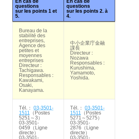
En cas de
En cas de
questions
questions
sur les points 1 et
sur les points 2. à
5.
4.
Bureau de la
stabilité des
entreprises,
中小企業庁金融
Agence des
課長
petites et
Directeur :
moyennes
Nozawa
entreprises
Responsables :
Directeur :
Kurushima,
Tachigawa.
Yamamoto,
Responsables :
Yoshida.
Kawakami,
Osaki,
Kanayama.
Tél.：
03-3501-
Tél.：
03-3501-
1511
（Postes
1511
（Postes
5251～3）
5271～5275）
03-3501-
03-3501-
0459（Ligne
2876（Ligne
directe）
directe）
03-3501-
03-3501-