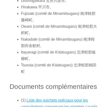
Goshogawara 五所川原市,
Hirakawa 平川市,
Fujisaki (comté de Minamitsugaru) 南津軽郡
藤崎町,
Owani (comté de Minamitsugaru) 南津軽郡大
鰐町,
Nakadate (comté de Minamitsugaru) 南津軽
郡田舎館村,
Itayanagi (comté de Kitatsugaru) 北津軽郡板
柳町,
Tsuruta (comté de Kitatsugaru) 北津軽郡鶴田
町
Documents complémentaires
(1)
Liste des guichets spéciaux pour les
consultations concernant les sinistres causés