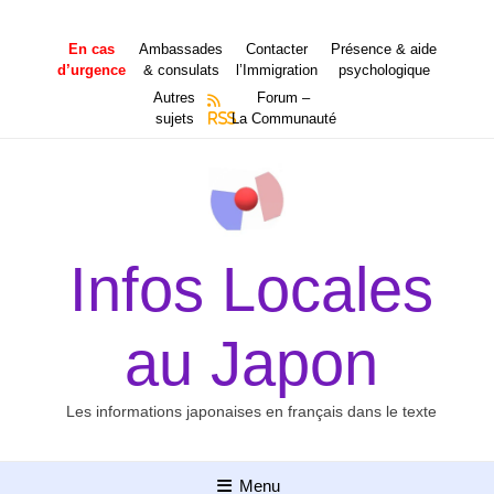
Aller
au
En cas
Ambassades
Contacter
Présence & aide
contenu
d’urgence
& consulats
l’Immigration
psychologique
Autres
Forum –
sujets
RSS
La Communauté
Infos Locales
au Japon
Les informations japonaises en français dans le texte
Menu