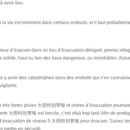
à avoir lieu.
 la vie est imminent dans certains endroits, et il faut probable
ereux d’évacuer dans un lieu d’évacuation désigné, prenez refug
s solide, haut ou loin des lieux dangereux, ou inondables. Assu
ssi y avoir des catastrophes dans des endroits qui n’en connaisse
igilants.
e très fortes pluies 大雨特別警報 et ordres d’évacuation pourraien
erte 大雨特別警報 est lancée, c’est déjà trop tard. Afin de protéger
 d’évacuation de niveau 5 大雨特別警報 pour évacuer. Suivez les o
s mettre en sécurité.