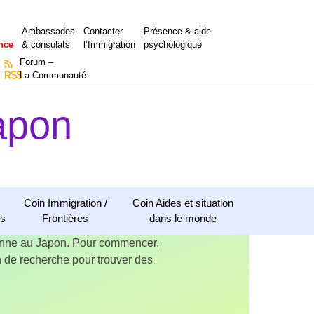
Ambassades
Contacter
Présence & aide
nce
& consulats
l’Immigration
psychologique
Forum –
RSS
La Communauté
apon
Coin Immigration /
Coin Aides et situation
ns
Frontières
dans le monde
ienne au Japon. Pour commencer,
ion de recherche pour trouver des