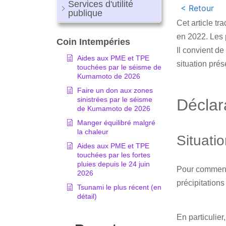
Services d'utilité
< Retour
publique
Cet article t
en 2022. Les p
Coin Intempéries
Il convient de
Aides aux PME et TPE
situation pré
touchées par le séisme de
Kumamoto de 2026
Faire un don aux zones
sinistrées par le séisme
Déclar
de Kumamoto de 2026
Manger équilibré malgré
la chaleur
Situati
Aides aux PME et TPE
touchées par les fortes
pluies depuis le 24 juin
Pour commencer
2026
précipitations
Tsunami le plus récent (en
détail)
En particulie