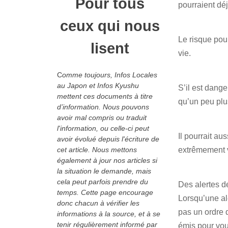
Pour tous
pourraient déj
ceux qui nous
Le risque pour
lisent
vie.
C
omme toujours, Infos Locales
au Japon et Infos Kyushu
S’il est dang
mettent ces documents à titre
qu’un peu plu
d’information. Nous pouvons
avoir mal compris ou traduit
l'information, ou celle-ci peut
Il pourrait au
avoir évolué depuis l'écriture de
cet article. Nous mettons
extrêmement v
également à jour nos articles si
la situation le demande, mais
cela peut parfois prendre du
Des alertes d
temps. Cette page encourage
Lorsqu’une al
donc chacun à vérifier les
pas un ordre
informations à la source, et à se
tenir régulièrement informé par
émis pour vou