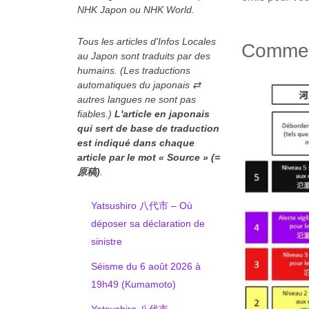
NHK Japon ou NHK World.
Tous les articles d'Infos Locales
Comment
au Japon sont traduits par des
humains. (Les traductions
automatiques du japonais ⇄
autres langues ne sont pas
fiables.)
L'article en japonais
qui sert de base de traduction
est indiqué
dans chaque
article
par le mot « Source » (=
原稿)
.
Yatsushiro 八代市 – Où
déposer sa déclaration de
sinistre
Séisme du 6 août 2026 à
19h49 (Kumamoto)
Yatsushiro 八代市 –