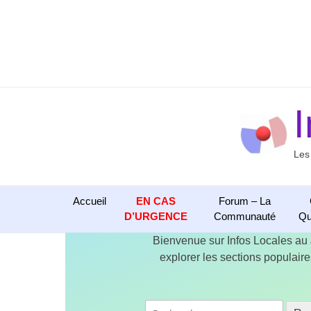
Aller
au
contenu
Les
Accueil
EN CAS
Forum – La
D’URGENCE
Communauté
Qu
Bienvenue sur Infos Locales au
explorer les sections populaires