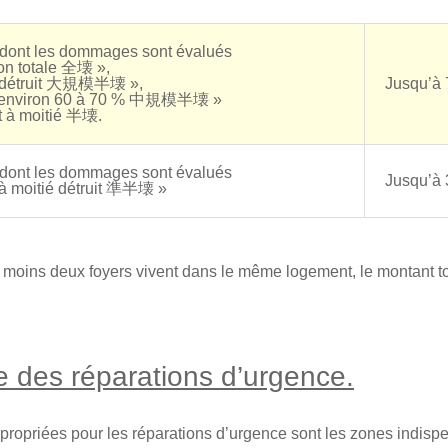
 dont les dommages sont évalués
ion totale 全壊 »,
 détruit 大規模半壊 »,
Jusqu’à 
 à environ 60 à 70 % 中規模半壊 »
it à moitié 半壊.
 dont les dommages sont évalués
Jusqu’à 
à moitié détruit 準半壊 »
moins deux foyers vivent dans le même logement, le montant tot
 des réparations d’urgence.
ropriées pour les réparations d’urgence sont les zones indispen