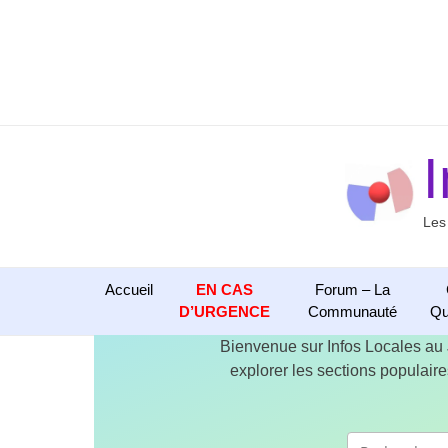
Aller
au
contenu
Les
Accueil
EN CAS
Forum – La
D’URGENCE
Communauté
Qu
Bienvenue sur Infos Locales au
explorer les sections populaires