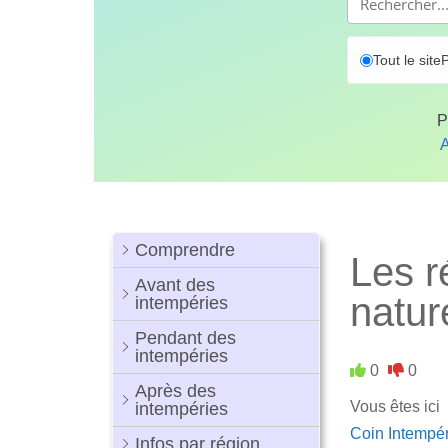
Tout le site
P
P
A
Comprendre
Les r
Avant des
natur
intempéries
Pendant des
intempéries
0
0
Après des
Vous êtes ici
intempéries
Coin Intempé
Infos par région