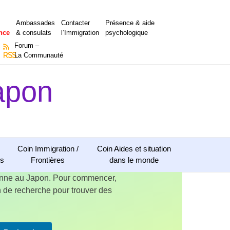
Ambassades
Contacter
Présence & aide
nce
& consulats
l’Immigration
psychologique
Forum –
RSS
La Communauté
apon
Coin Immigration /
Coin Aides et situation
ns
Frontières
dans le monde
ienne au Japon. Pour commencer,
ion de recherche pour trouver des