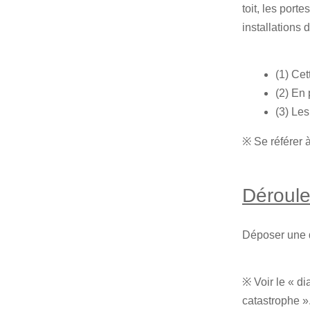
toit, les port
installations d
(1) Ce
(2) En 
(3) Les
※ Se référer 
Déroul
Déposer une d
※ Voir le « d
catastrophe »