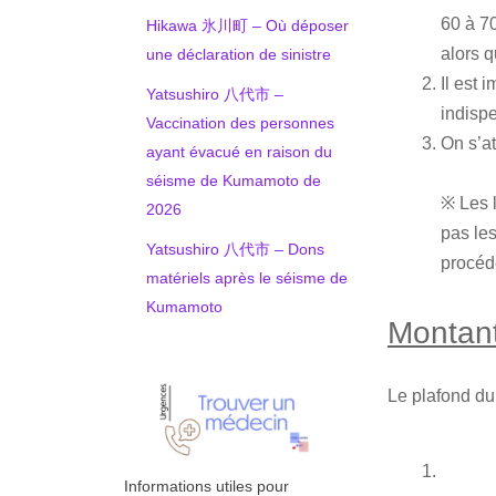
60 à 7
Hikawa 氷川町 – Où déposer
alors 
une déclaration de sinistre
Il est
Yatsushiro 八代市 –
indispe
Vaccination des personnes
On s’a
ayant évacué en raison du
séisme de Kumamoto de
※ Les 
2026
pas les
Yatsushiro 八代市 – Dons
procéde
matériels après le séisme de
Kumamoto
Montan
Le plafond du 
Informations utiles pour