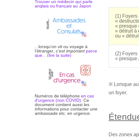
Trouver un médecin qui parle
anglais ou français au Japon
(1) Foyers
« destruct
« presque
« détruit
ou « détru
...lorsqu’on vit ou voyage à
l’étranger
, c'est important
parce
(2) Foyers
que... (li
r
e la suite)
« presque 
※ Lorsque au 
un foyer.
Numéros de téléphone
en cas
d'urgence (non COVID)
. Ce
document contient aussi les
informations pour contacter une
ambassade etc. en urgence.
Étendue
Des zones app