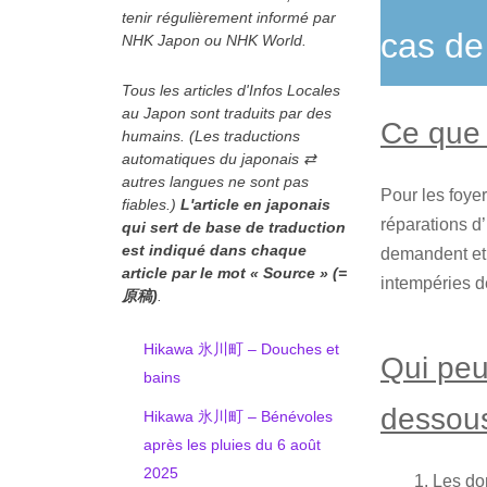
tenir régulièrement informé par
cas de
NHK Japon ou NHK World.
Tous les articles d'Infos Locales
au Japon sont traduits par des
Ce que 
humains. (Les traductions
automatiques du japonais ⇄
autres langues ne sont pas
Pour les foye
fiables.)
L'article en japonais
réparations d’
qui sert de base de traduction
est indiqué
dans chaque
demandent et 
article
par le mot « Source » (=
intempéries d
原稿)
.
Hikawa 氷川町 – Douches et
Qui peut
bains
dessou
Hikawa 氷川町 – Bénévoles
après les pluies du 6 août
2025
Les do