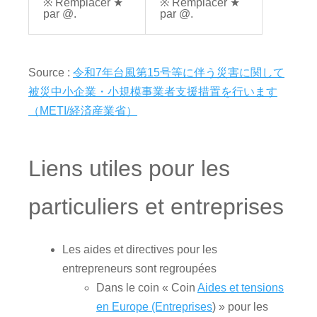
※ Remplacer ★
※ Remplacer ★
par @.
par @.
Source :
令和7年台風第15号等に伴う災害に関して
被災中小企業・小規模事業者支援措置を行います
（METI/経済産業省）
Liens utiles pour les
particuliers et entreprises
Les aides et directives pour les
entrepreneurs sont regroupées
Dans le coin « Coin
Aides et tensions
en Europe (Entreprises
) » pour les