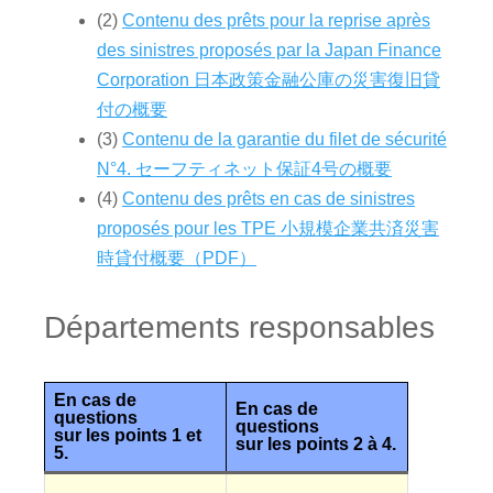
(2)
Contenu des prêts pour la reprise après
des sinistres proposés par la Japan Finance
Corporation 日本政策金融公庫の災害復旧貸
付の概要
(3)
Contenu de la garantie du filet de sécurité
N°4. セーフティネット保証4号の概要
(4)
Contenu des prêts en cas de sinistres
proposés pour les TPE 小規模企業共済災害
時貸付概要（PDF）
Départements responsables
En cas de
En cas de
questions
questions
sur les points 1 et
sur les points 2 à 4.
5.