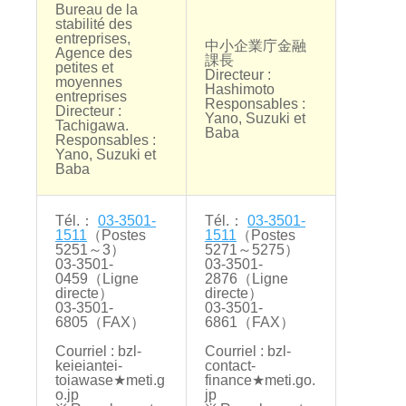
Bureau de la
stabilité des
entreprises,
中小企業庁金融
Agence des
課長
petites et
Directeur :
moyennes
Hashimoto
entreprises
Responsables :
Directeur :
Yano, Suzuki et
Tachigawa.
Baba
Responsables :
Yano, Suzuki et
Baba
Tél.：
03-3501-
Tél.：
03-3501-
1511
（Postes
1511
（Postes
5251～3）
5271～5275）
03-3501-
03-3501-
0459（Ligne
2876（Ligne
directe）
directe）
03-3501-
03-3501-
6805（FAX）
6861（FAX）
Courriel : bzl-
Courriel : bzl-
keieiantei-
contact-
toiawase★meti.g
finance★meti.go.
o.jp
jp