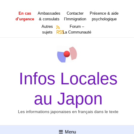
Aller
au
En cas
Ambassades
Contacter
Présence & aide
contenu
d’urgence
& consulats
l’Immigration
psychologique
Autres
Forum –
sujets
RSS
La Communauté
Infos Locales
au Japon
Les informations japonaises en français dans le texte
Menu