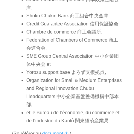
庫,
Shoko Chukin Bank 商工組合中央金庫,
Credit Guarantee Association 信用保証協会,
Chambre de commerce 商工会議所,
Federation of Chambers of Commerce 商工
会連合会,
SME Group Central Association 中小企業団
体中央会 et
Yorozu support base よろず支援拠点,
Organization for Small & Medium Enterprises
and Regional Innovation Chubu
Headquarters 中小企業基盤整備機構中部本
部,
et le Bureau de l’économie, du commerce et
de l’industrie du Kantô 関東経済産業局..
(Se référer au
document ①
.)