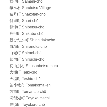
様似町 Samani-chō
猿払村 Sarufutsu Village
積丹町 Shakotan-chō
斜里町 Shari-chō
標津町 Shibetsu-chō
鹿部町 Shikabe-chō
新ひだか町 Shinhidakachō
白糠町 Shiranuka-chō
白老町 Shiraoi-chō
知内町 Shiriuchi-chō
初山別村 Shosanbetsu-mura
大樹町 Taiki-chō
天塩町 Teshio-chō
苫小牧市 Tomakomai-shi
苫前町 Tomamae-chō
洞爺湖町 Tōyako machi
豊頃町 Toyokoro-chō