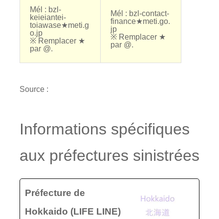
Mél : bzl-
Mél : bzl-contact-
keieiantei-
finance★meti.go.
toiawase★
meti
.g
jp
o.jp
※ Remplacer ★
※ Remplacer ★
par @.
par @.
Source :
Informations spécifiques
aux préfectures sinistrées
Préfecture de
Hokkaido (LIFE LINE)