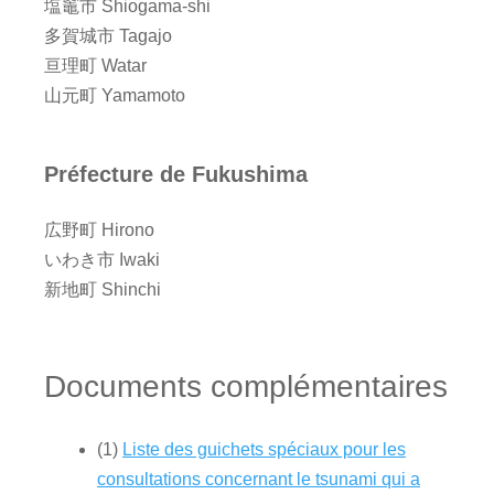
塩竈市 Shiogama-shi
多賀城市 Tagajo
亘理町 Watar
山元町 Yamamoto
Préfecture de Fukushima
広野町 Hirono
いわき市 Iwaki
新地町 Shinchi
Documents complémentaires
(1)
Liste des guichets spéciaux pour les
consultations concernant le tsunami qui a