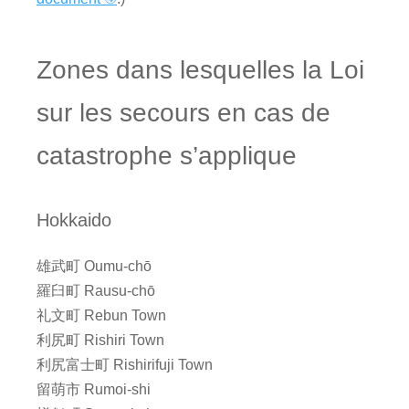
Zones dans lesquelles la Loi
sur les secours en cas de
catastrophe s’applique
Hokkaido
雄武町 Oumu-chō
羅臼町 Rausu-chō
礼文町 Rebun Town
利尻町 Rishiri Town
利尻富士町 Rishirifuji Town
留萌市 Rumoi-shi