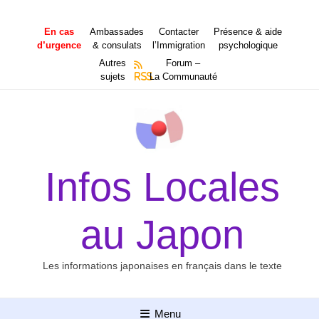
Aller
au
En cas
Ambassades
Contacter
Présence & aide
contenu
d’urgence
& consulats
l’Immigration
psychologique
Autres
Forum –
sujets
RSS
La Communauté
Infos Locales
au Japon
Les informations japonaises en français dans le texte
Menu