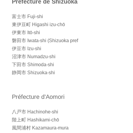
Préfecture de Shizuoka
富士市 Fuji-shi
東伊豆町 Higashi izu-chō
伊東市 Itō-shi
磐田市 Iwata-shi (Shizuoka pref
伊豆市 Izu-shi
沼津市 Numadzu-shi
下田市 Shimoda-shi
静岡市 Shizuoka-shi
Préfecture d’Aomori
八戸市 Hachinohe-shi
階上町 Hashikami-chō
風間浦村 Kazamaura-mura