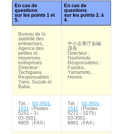
En cas de
En cas de
questions
questions
sur les points 1 et
sur les points 2. à
5.
4.
Bureau de la
stabilité des
entreprises,
中小企業庁金融
Agence des
課長
petites et
Directeur :
moyennes
Hashimoto
entreprises
Responsables :
Directeur :
Fujioka,
Tachigawa.
Yamamoto,
Responsables :
Henmi.
Yano, Suzuki et
Baba,
Tél.：
03-3501-
Tél.：
03-3501-
1511
（Postes
1511
（Postes
5251～3）
5271～5275）
03-3501-
03-3501-
6805（FAX）
6861（FAX）