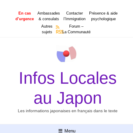
Aller
au
En cas
Ambassades
Contacter
Présence & aide
contenu
d’urgence
& consulats
l’Immigration
psychologique
Autres
Forum –
sujets
RSS
La Communauté
Infos Locales
au Japon
Les informations japonaises en français dans le texte
Menu