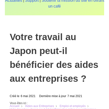
Actualités
|
Support
|
Soutenir la mission du site en offrant
un café
Votre travail au
Japon peut-il
bénéficier des aides
aux entreprises ?
Créé le
6 mai 2021
Dernière mise à jour
7 mai 2021
Vous êtes ici :
Accueil
Aides aux Entreprises
Emploi et employés