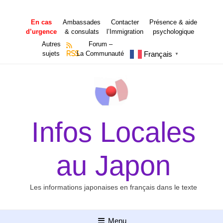
Aller
au
En cas
Ambassades
Contacter
Présence & aide
contenu
d’urgence
& consulats
l’Immigration
psychologique
Autres
Forum –
Français
sujets
RSS
La Communauté
▼
Infos Locales
au Japon
Les informations japonaises en français dans le texte
Menu