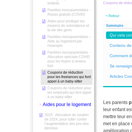
Coupons de réducti
enfants
Familles monoparentales -
Repas gratuits (COVID)
< Retour
Aides pour protéger les
moyens de subsistance et
Sommaire
la vie des gens
Qui cela co
Familles monoparentales –
Aide au logement par
Contenu de 
l'exemple
Familles monoparentales -
Comment d
Allocation spéciale COVID
pour les foyers à revenu
bas
Se renseign
Coupons de réduction
Articles Co
pour les freelances qui font
appel à un baby-sitter
Coupons de réduction pour
les employés qui font appel
à un baby-sitter
Les parents
p
Aides pour le logement
leur enfant e
2025 : Allocation de soutien
mettre leur e
de 2024, pour lutter contre
met en place 
l’augmentation des prix des
denrées
amélioration d