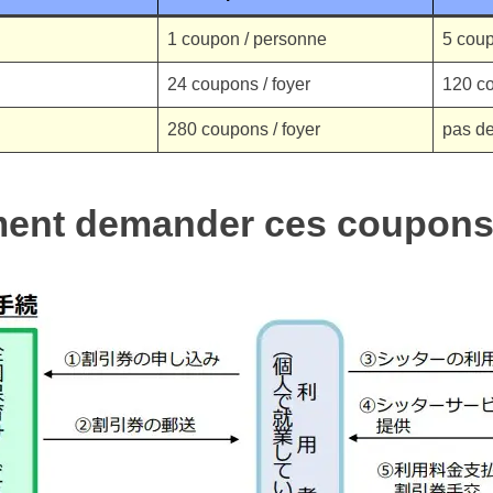
1 coupon / personne
5 coup
24 coupons / foyer
120 co
280 coupons / foyer
pas de
nt demander ces coupon