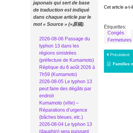
japonais qui sert de base
Cet article a-t
de traduction est indiqué
dans chaque article
par le
mot « Source » (=原稿)
.
Étiquettes:
Congés
2026-08-06 Passage du
Fermetures 
typhon 13 dans les
régions sinistrées
Précédent
(préfecture de Kumamoto)
Familles monoparen
Réplique du 6 août 2026 à
7h59 (Kumamoto)
2026-08-05 Le typhon 13
peut faire des dégâts par
endroit
Kumamoto (ville) –
Réparations d’urgence
(bâches bleues, etc.)
2026-08-04 Le typhon 13
(dauphin) sera puissant