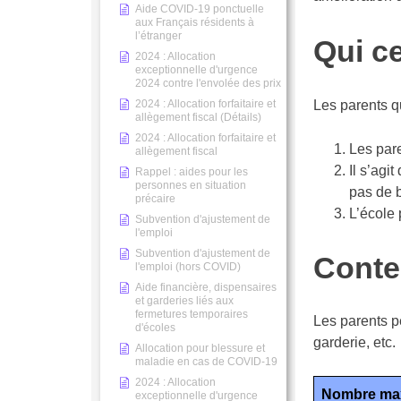
Aide COVID-19 ponctuelle
aux Français résidents à
l’étranger
Qui c
2024 : Allocation
exceptionnelle d'urgence
2024 contre l'envolée des prix
2024 : Allocation forfaitaire et
Les parents q
allègement fiscal (Détails)
2024 : Allocation forfaitaire et
Les pare
allègement fiscal
Il s’agi
Rappel : aides pour les
personnes en situation
pas de b
précaire
L’école 
Subvention d'ajustement de
l'emploi
Subvention d'ajustement de
Conte
l'emploi (hors COVID)
Aide financière, dispensaires
et garderies liés aux
fermetures temporaires
Les parents p
d'écoles
garderie, etc.
Allocation pour blessure et
maladie en cas de COVID-19
2024 : Allocation
Nombre m
exceptionnelle d'urgence