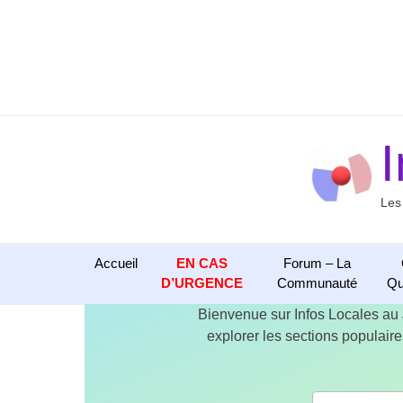
Aller
au
contenu
Les
Accueil
EN CAS
Forum – La
D’URGENCE
Communauté
Qu
Bienvenue sur Infos Locales au
explorer les sections populaires