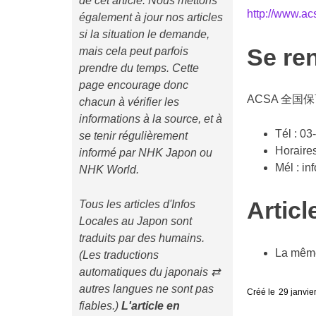
de cet article. Nous mettons
http://www.acs
également à jour nos articles
si la situation le demande,
Se re
mais cela peut parfois
prendre du temps. Cette
page encourage donc
ACSA 全国
chacun à vérifier les
informations à la source, et à
Tél : 0
se tenir régulièrement
Horaires
informé par NHK Japon ou
Mél : i
NHK World.
Artic
Tous les articles d'Infos
Locales au Japon sont
traduits par des humains.
La même
(Les traductions
automatiques du japonais ⇄
autres langues ne sont pas
Créé le
29 janvie
fiables.)
L'article en