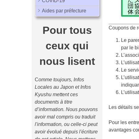
COVID-19
Aides par préfecture
Pour tous
Coupons de ré
Le paren
ceux qui
par le b
L’associ
nous lisent
L’utilis
Le servi
L’utilis
C
omme toujours, Infos
indiquan
Locales au Japon et Infos
L’utilis
Kyushu mettent ces
documents à titre
Les détails se
d’information. Nous pouvons
avoir mal compris ou traduit
Pour les entre
l'information, ou celle-ci peut
avantages con
avoir évolué depuis l'écriture