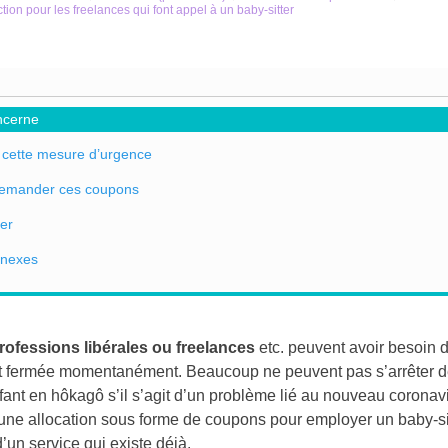
on pour les freelances qui font appel à un baby-sitter
ncerne
cette mesure d’urgence
emander ces coupons
er
nnexes
rofessions libérales ou freelances
etc. peuvent avoir besoin d
st fermée momentanément. Beaucoup ne peuvent pas s’arrêter de tr
nfant en hôkagô s’il s’agit d’un problème lié au nouveau coronav
une allocation sous forme de coupons pour employer un baby-sitt
’un service qui existe déjà.