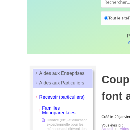
Tout le site
P
P
A
Aides aux Entreprises
Coupo
Aides aux Particuliers
font 
Recevoir (particuliers)
Familles
Monoparentales
Créé le
29 janvie
Divorce (etc.) et Allocation
exceptionnelle pour les
Vous êtes ici :
ménages qui élèvent des
Accueil
Aides 