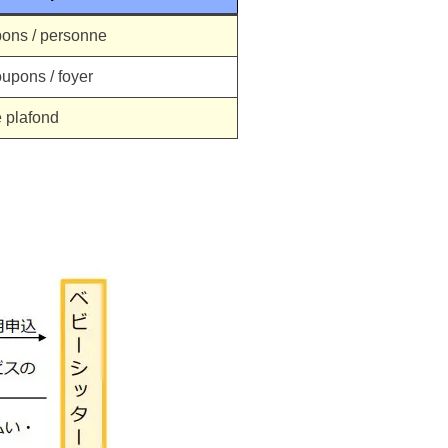
ons / personne
upons / foyer
 plafond
s