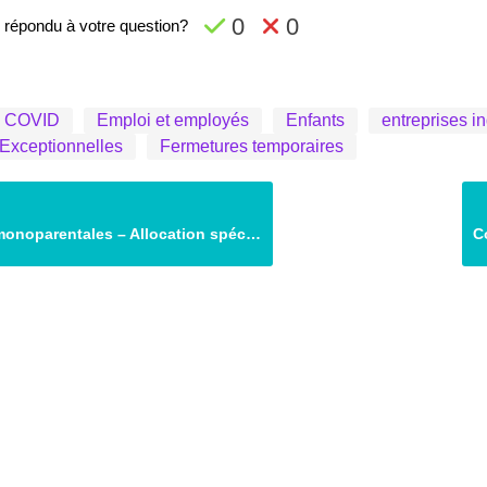
0
0
-il répondu à votre question?
COVID
Emploi et employés
Enfants
entreprises in
Exceptionnelles
Fermetures temporaires
tales – Allocation spéciale COVID pour les foyers à revenu bas