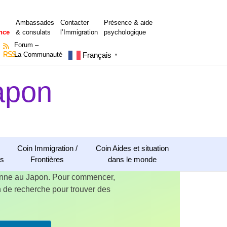
Ambassades
Contacter
Présence & aide
nce
& consulats
l’Immigration
psychologique
Forum –
Français
RSS
La Communauté
▼
apon
Coin Immigration /
Coin Aides et situation
ns
Frontières
dans le monde
ienne au Japon. Pour commencer,
ion de recherche pour trouver des