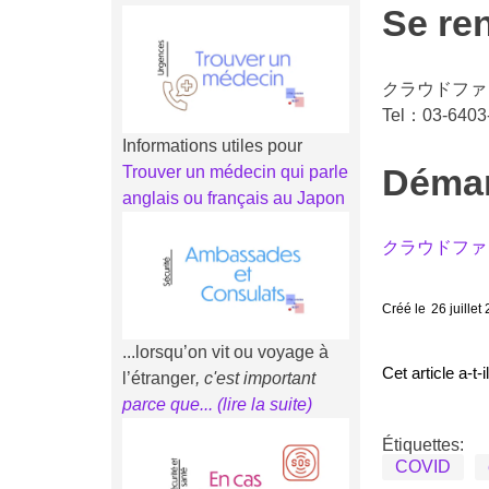
Se re
クラウドファ
Tel：03-6403
Informations utiles pour
Trouver un médecin qui parle
Déma
anglais ou français au Japon
クラウドファン
Créé le
26 juillet
...lorsqu’on vit ou voyage à
Cet article a-t
l’étranger
, c'est important
parce que... (li
r
e la suite)
Étiquettes:
COVID