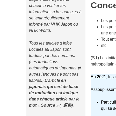
Conc
chacun à vérifier les
informations à la source, et à
se tenir régulièrement
Les pers
informé par NHK Japon ou
Les pers
NHK World.
une entr
Tout ent
Tous les articles d'Infos
etc.
Locales au Japon sont
traduits par des humains.
(※1) Les ini
(Les traductions
métropolitain 
automatiques du japonais ⇄
autres langues ne sont pas
En 2021, les c
fiables.)
L'article en
japonais qui sert de base
Assouplisseme
de traduction est indiqué
dans chaque article
par le
Particul
mot « Source » (=原稿)
.
qui se s