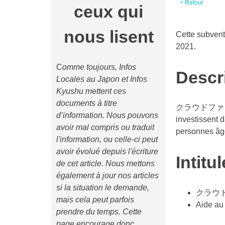
< Retour
ceux qui
nous lisent
Cette subvent
2021.
C
omme toujours, Infos
Descr
Locales au Japon et Infos
Kyushu mettent ces
documents à titre
クラウドファンディング
d’information. Nous pouvons
investissent d
avoir mal compris ou traduit
personnes âgé
l'information, ou celle-ci peut
avoir évolué depuis l'écriture
Intitul
de cet article. Nous mettons
également à jour nos articles
si la situation le demande,
クラウ
mais cela peut parfois
Aide au
prendre du temps. Cette
page encourage donc