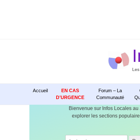
Aller
au
contenu
Les
Accueil
EN CAS
Forum – La
D’URGENCE
Communauté
Qu
Bienvenue sur Infos Locales au
explorer les sections populaires