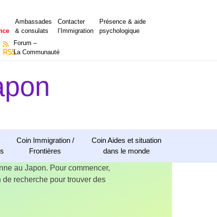
Ambassades
Contacter
Présence & aide
nce
& consulats
l’Immigration
psychologique
Forum –
RSS
La Communauté
apon
Coin Immigration /
Coin Aides et situation
ns
Frontières
dans le monde
ienne au Japon. Pour commencer,
ion de recherche pour trouver des