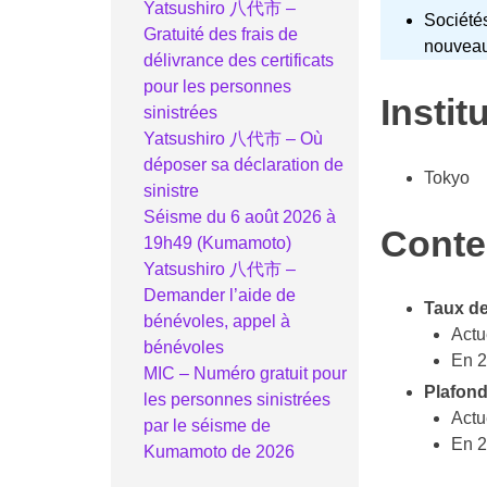
Yatsushiro 八代市 –
Sociétés
Gratuité des frais de
nouveau
délivrance des certificats
pour les personnes
Instit
sinistrées
Yatsushiro 八代市 – Où
déposer sa déclaration de
Tokyo
sinistre
Séisme du 6 août 2026 à
Conte
19h49 (Kumamoto)
Yatsushiro 八代市 –
Demander l’aide de
Taux de
bénévoles, appel à
Actu
bénévoles
En 2
MIC – Numéro gratuit pour
Plafond
les personnes sinistrées
Actu
par le séisme de
En 2
Kumamoto de 2026