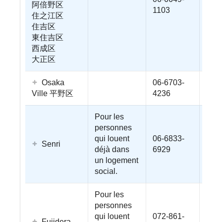
阿倍野区
1103
住之江区
住吉区
東住吉区
西成区
大正区
Osaka
06-6703-
Ville 平野区
4236
Pour les
personnes
qui louent
06-6833-
Senri
déjà dans
6929
un logement
social.
Pour les
personnes
qui louent
072-861-
Fujidera