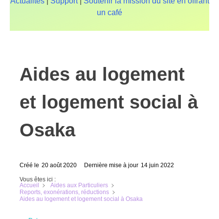
Actualités
|
Support
|
Soutenir la mission du site en offrant
un café
Aides au logement
et logement social à
Osaka
Créé le
20 août 2020
Dernière mise à jour
14 juin 2022
Vous êtes ici :
Accueil
Aides aux Particuliers
Reports, exonérations, réductions
Aides au logement et logement social à Osaka