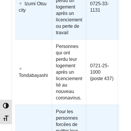
perdu un
Izumi Otsu
0725-33-
logement
city
1131
après un
licenciement
ou perte de
travail
Personnes
qui ont
perdu leur
logement
0721-25-
après un
1000
Tondabayashi
licenciement
(poste 437)
lié au
nouveau
coronavirus.
Passer en contraste élevé
Pour les
personnes
Changer la taille de la police
forcées de
quitter leur