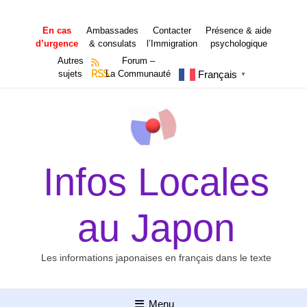
Aller
au
En cas
Ambassades
Contacter
Présence & aide
contenu
d’urgence
& consulats
l’Immigration
psychologique
Autres
Forum –
Français
sujets
RSS
La Communauté
▼
Infos Locales
au Japon
Les informations japonaises en français dans le texte
Menu