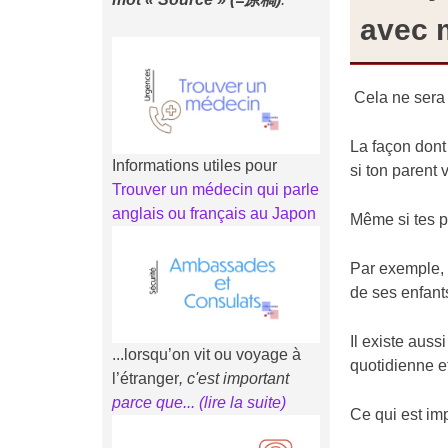
avec m
Cela ne sera 
La façon dont 
Informations utiles pour
si ton parent v
Trouver un médecin qui parle
anglais ou français au Japon
Même si tes p
Par exemple, i
de ses enfant
Il existe auss
...lorsqu’on vit ou voyage à
quotidienne e
l’étranger
, c'est important
parce que... (li
r
e la suite)
Ce qui est im