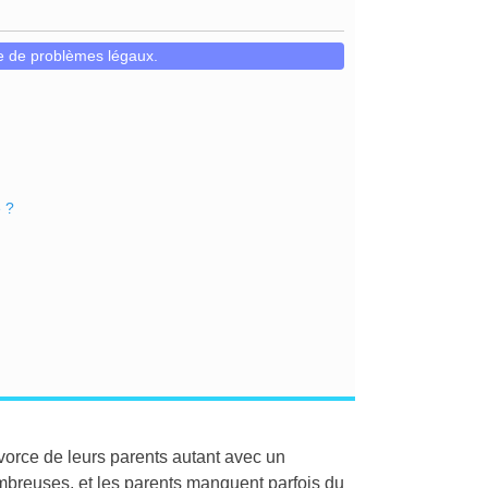
le de problèmes légaux.
e ?
vorce de leurs parents autant avec un
mbreuses, et les parents manquent parfois du