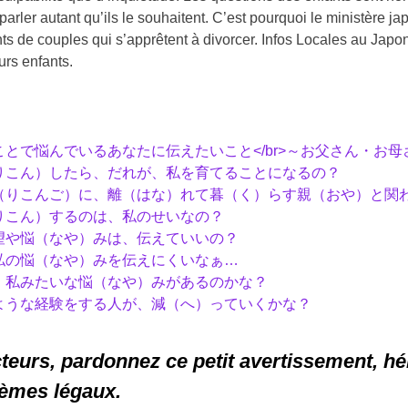
parler autant qu’ils le souhaitent. C’est pourquoi le ministère 
nts de couples qui s’apprêtent à divorcer. Infos Locales au Japo
urs enfants.
ことで悩んでいるあなたに伝えたいこと</br>～お父さん・お
りこん）したら、だれが、私を育てることになるの？
（りこんご）に、離（はな）れて暮（く）らす親（おや）と関
りこん）するのは、私のせいなの？
望や悩（なや）みは、伝えていいの？
私の悩（なや）みを伝えにくいなぁ…
、私みたいな悩（なや）みがあるのかな？
ような経験をする人が、減（へ）っていくかな？
teurs, pardonnez ce petit avertissement, hé
lèmes légaux.