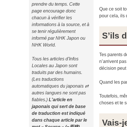
prendre du temps. Cette
Que ce soit to
page encourage donc
pour cela, il
chacun à vérifier les
informations à la source, et à
se tenir régulièrement
S’ils 
informé par NHK Japon ou
NHK World.
Tes parents do
Tous les articles d'Infos
n’arrivent pas
Locales au Japon sont
décision peut 
traduits par des humains.
(Les traductions
Quand les par
automatiques du japonais ⇄
autres langues ne sont pas
Toutefois, mêm
fiables.)
L'article en
choses et te s
japonais qui sert de base
de traduction est indiqué
dans chaque article
par le
Vais-j
mot « Source » (=原稿)
.