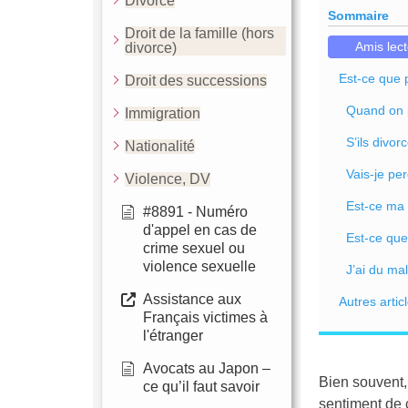
Divorce
Sommaire
Droit de la famille (hors
Amis lec
divorce)
Est-ce que 
Droit des successions
Quand on p
Immigration
S’ils divor
Nationalité
Vais-je pe
Violence, DV
Est-ce ma 
#8891 - Numéro
d'appel en cas de
Est-ce que
crime sexuel ou
violence sexuelle
J’ai du ma
Assistance aux
Autres articl
Français victimes à
l'étranger
Avocats au Japon –
Bien souvent,
ce qu’il faut savoir
sentiment de 