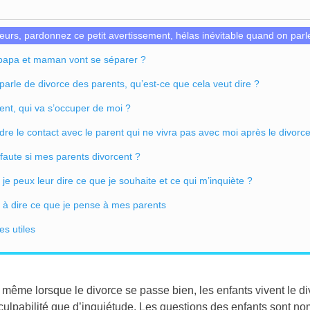
teurs, pardonnez ce petit avertissement, hélas inévitable quand on par
papa et maman vont se séparer ?
arle de divorce des parents, qu’est-ce que cela veut dire ?
cent, qui va s’occuper de moi ?
rdre le contact avec le parent qui ne vivra pas avec moi après le divorc
faute si mes parents divorcent ?
 je peux leur dire ce que je souhaite et ce qui m’inquiète ?
l à dire ce que je pense à mes parents
es utiles
 même lorsque le divorce se passe bien, les enfants vivent le di
culpabilité que d’inquiétude. Les questions des enfants sont no