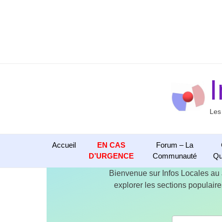
Aller
au
contenu
Les
Accueil
EN CAS
Forum – La
D’URGENCE
Communauté
Qu
Bienvenue sur Infos Locales au
explorer les sections populaires