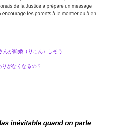
japonais de la Justice a préparé un message
n encourage les parents à le montrer ou à en
母さんが離婚（りこん）しそう
わりがなくなるの？
las inévitable quand on parle