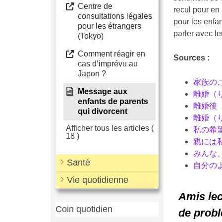
Centre de
recul pour en 
consultations légales
pour les enfa
pour les étrangers
parler avec le
(Tokyo)
Comment réagir en
Sources :
cas d’imprévu au
Japon ?
家族の
Message aux
離婚（
enfants de parents
離婚後
qui divorcent
離婚（
Afficher tous les articles
(
私の希
18 )
親には
みんな
Santé
自分の
Vie quotidienne
Amis lec
Coin quotidien
de prob