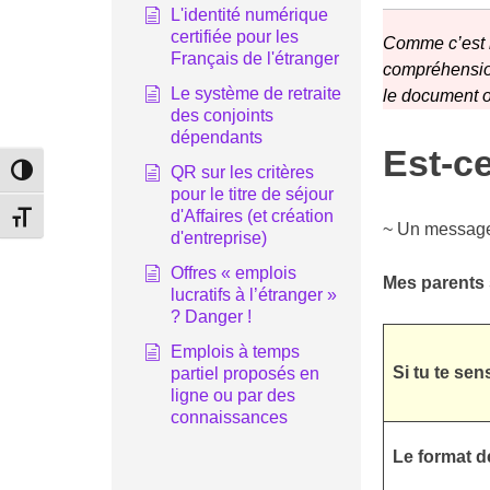
L'identité numérique
certifiée pour les
Comme c’est le
Français de l'étranger
compréhension
Le système de retraite
le document or
des conjoints
dépendants
Est-c
QR sur les critères
Passer en contraste élevé
pour le titre de séjour
d'Affaires (et création
Changer la taille de la police
~ Un message p
d'entreprise)
Offres « emplois
Mes parents s
lucratifs à l’étranger »
? Danger !
Emplois à temps
Si tu te se
partiel proposés en
ligne ou par des
connaissances
Le format de