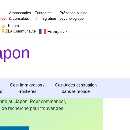
Ambassades
Contacter
Présence & aide
nce
& consulats
l’Immigration
psychologique
Forum –
Français
RSS
La Communauté
▼
apon
Coin Immigration /
Coin Aides et situation
ns
Frontières
dans le monde
ienne au Japon. Pour commencer,
ion de recherche pour trouver des