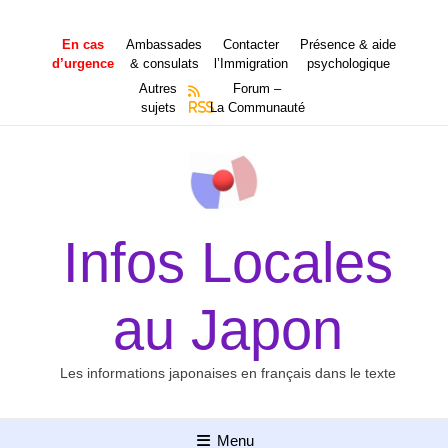
Aller
au
En cas
Ambassades
Contacter
Présence & aide
contenu
d’urgence
& consulats
l’Immigration
psychologique
Autres
Forum –
sujets
RSS
La Communauté
Infos Locales
au Japon
Les informations japonaises en français dans le texte
Menu