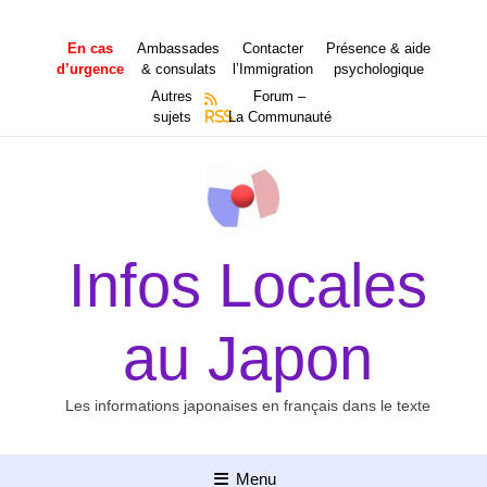
Aller
au
En cas
Ambassades
Contacter
Présence & aide
contenu
d’urgence
& consulats
l’Immigration
psychologique
Autres
Forum –
sujets
RSS
La Communauté
Infos Locales
au Japon
Les informations japonaises en français dans le texte
Menu