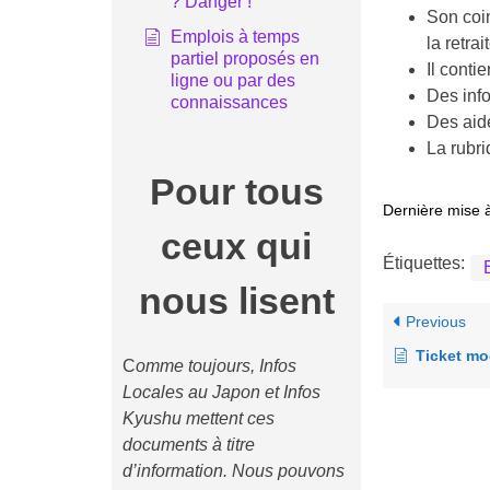
? Danger !
Son coi
Emplois à temps
la retra
partiel proposés en
Il conti
ligne ou par des
Des inf
connaissances
Des aid
La rubri
Pour tous
Dernière mise à
ceux qui
Étiquettes:
nous lisent
Previous
Ticket modérat
C
omme toujours, Infos
Locales au Japon et Infos
Kyushu mettent ces
documents à titre
d’information. Nous pouvons