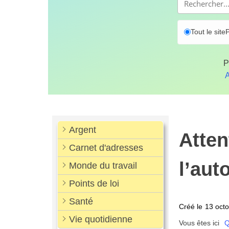
Tout le site
P
P
A
Argent
Atten
Carnet d'adresses
l’aut
Monde du travail
Points de loi
Santé
Créé le
13 oct
Vie quotidienne
Vous êtes ici
Q