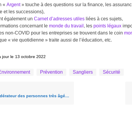
n «
Argent
» touche à des questions sur la finance, les assurances
ite et les successions),
ent également un
Carnet d’adresses utiles
liées à ces sujets,
ormations concernant le
monde du travail
, les
points légaux
impor
es non-COVID pour les entreprises se trouvent dans le coin
mon
que « vie quotidienne » traite aussi de l’éducation, etc.
 jour le
13 octobre 2022
Environnement
Prévention
Sangliers
Sécurité
eur des personnes très âgées (Révisions de 2022)