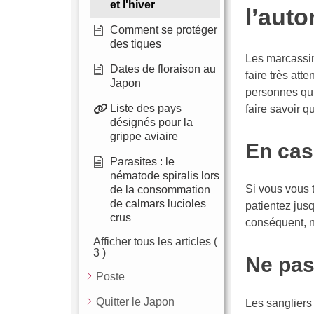
et l'hiver
l’auto
Comment se protéger
des tiques
Les marcassins
Dates de floraison au
faire très atte
Japon
personnes qui 
Liste des pays
faire savoir q
désignés pour la
grippe aviaire
En cas
Parasites : le
nématode spiralis lors
Si vous vous t
de la consommation
de calmars lucioles
patientez jusq
crus
conséquent, 
Afficher tous les articles
(
3 )
Ne pas
Poste
Quitter le Japon
Les sangliers