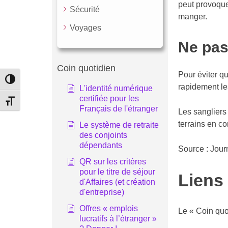
peut provoquer
Sécurité
manger.
Voyages
Ne pas
Coin quotidien
Pour éviter qu
Passer en contraste élevé
rapidement le
L'identité numérique
certifiée pour les
Changer la taille de la police
Français de l'étranger
Les sangliers 
terrains en c
Le système de retraite
des conjoints
dépendants
Source : Jour
QR sur les critères
pour le titre de séjour
Liens 
d'Affaires (et création
d'entreprise)
Offres « emplois
Le « Coin quo
lucratifs à l’étranger »