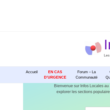
Aller
au
contenu
Les
Accueil
EN CAS
Forum – La
D’URGENCE
Communauté
Qu
Bienvenue sur Infos Locales au
explorer les sections populaires