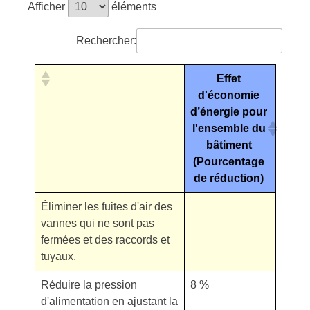
Afficher
éléments
Rechercher:
Effet
d'économie
d’énergie pour
l'ensemble du
bâtiment
(Pourcentage
de réduction)
Éliminer les fuites d'air des
vannes qui ne sont pas
fermées et des raccords et
tuyaux.
Réduire la pression
8 %
d'alimentation en ajustant la