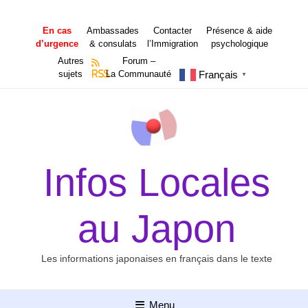
Aller
au
En cas
Ambassades
Contacter
Présence & aide
contenu
d’urgence
& consulats
l’Immigration
psychologique
Autres
Forum –
Français
sujets
RSS
La Communauté
▼
Infos Locales
au Japon
Les informations japonaises en français dans le texte
Menu