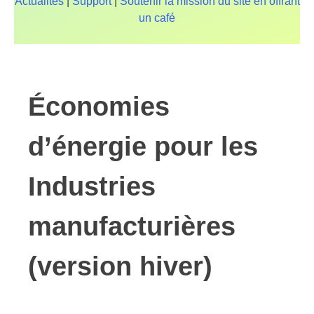
Actualités
|
Support
|
Soutenir la mission du site en offrant
un café
Économies
d’énergie pour les
Industries
manufacturières
(version hiver)