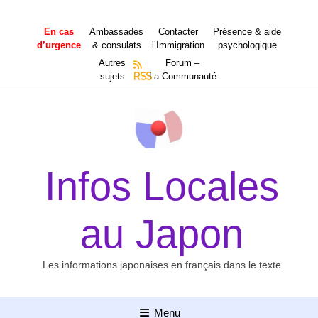
Aller
au
En cas
Ambassades
Contacter
Présence & aide
contenu
d’urgence
& consulats
l’Immigration
psychologique
Autres
Forum –
sujets
RSS
La Communauté
Infos Locales
au Japon
Les informations japonaises en français dans le texte
Menu