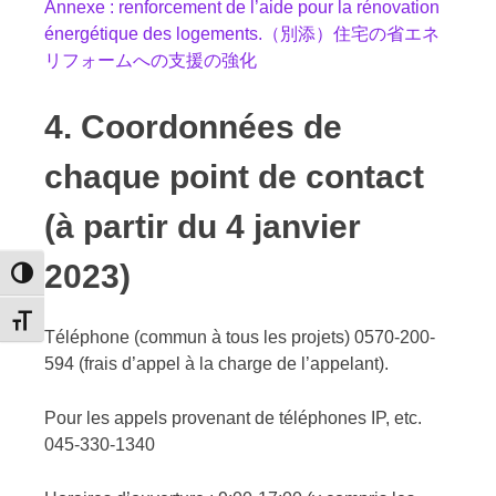
Annexe : renforcement de l’aide pour la rénovation
énergétique des logements.（別添）住宅の省エネ
リフォームへの支援の強化
4. Coordonnées de
chaque point de contact
(à partir du 4 janvier
2023)
Passer en contraste élevé
Changer la taille de la police
Téléphone (commun à tous les projets) 0570-200-
594 (frais d’appel à la charge de l’appelant).
Pour les appels provenant de téléphones IP, etc.
045-330-1340