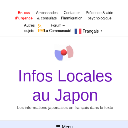
Aller
au
En cas
Ambassades
Contacter
Présence & aide
contenu
d’urgence
& consulats
l’Immigration
psychologique
Autres
Forum –
Français
sujets
RSS
La Communauté
▼
Infos Locales
au Japon
Les informations japonaises en français dans le texte
Menu