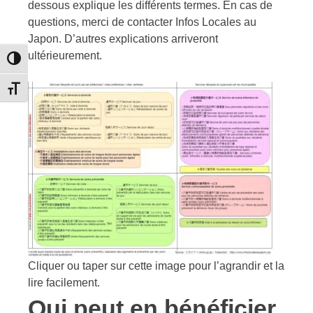
dessous explique les différents termes. En cas de
questions, merci de contacter Infos Locales au
Japon. D’autres explications arriveront
ultérieurement.
Passer en contraste élevé
Changer la taille de la police
Cliquer ou taper sur cette image pour l’agrandir et la
lire facilement.
Qui peut en bénéficier