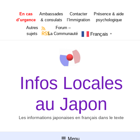
Aller
au
En cas
Ambassades
Contacter
Présence & aide
contenu
d’urgence
& consulats
l’Immigration
psychologique
Autres
Forum –
Français
sujets
RSS
La Communauté
▼
Infos Locales
au Japon
Les informations japonaises en français dans le texte
Menu