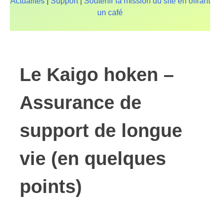
Actualités
|
Support
|
Soutenir la mission du site en offrant
un café
Le Kaigo hoken –
Assurance de
support de longue
vie (en quelques
points)