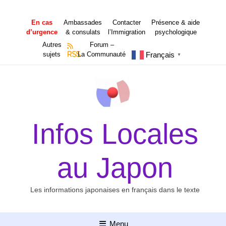
Aller
au
En cas
Ambassades
Contacter
Présence & aide
contenu
d’urgence
& consulats
l’Immigration
psychologique
Autres
Forum –
Français
sujets
RSS
La Communauté
▼
Infos Locales
au Japon
Les informations japonaises en français dans le texte
Menu