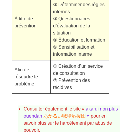
② Déterminer des règles
internes
À titre de
③ Questionnaires
prévention
d’évaluation de la
situation
④ Éducation et formation
⑤ Sensibilisation et
information interne
① Création d’un service
Afin de
de consultation
résoudre le
② Prévention des
problème
récidives
Consulter également le site «
akarui non plus
ouendan
あかるい職場応援団
»
pour en
savoir plus sur le harcèlement par abus de
pouvoir.