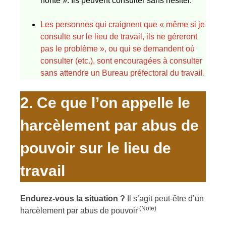
honte ». Ils peuvent consulter sans hésiter.
Les personnes qui craignent que « même si je
consulte sur le lieu de travail, ils ne géreront
pas le problème », ou qui se demandent où
consulter (etc.), sont encouragées à consulter
sans attendre un Bureau préfectoral du travail.
2. Ce que l’on appelle le
harcèlement par abus de
pouvoir sur le lieu de
travail
Endurez-vous la situation ?
Il s’agit peut-être d’un
(Note)
harcèlement par abus de pouvoir