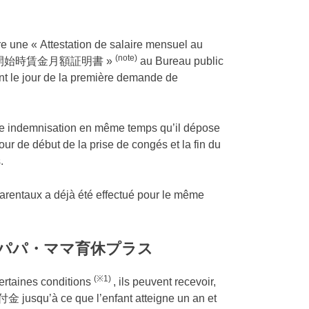
e une « Attestation de salaire mensuel au
(note)
被保険者休業開始時賃金月額証明書 »
au Bureau public
ant le jour de la première demande de
cette indemnisation en même temps qu’il dépose
jour de début de la prise de congés et la fin du
.
parentaux a déjà été effectué pour le même
la mère パパ・ママ育休プラス
(※1)
ertaines conditions
, ils peuvent recevoir,
usqu’à ce que l’enfant atteigne un an et