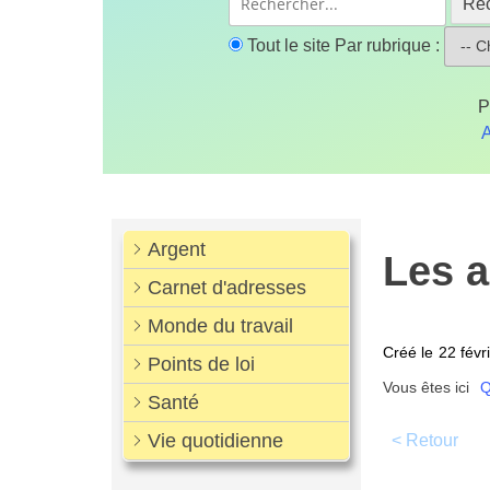
Re
Tout le site
Par rubrique :
P
A
Argent
Les a
Carnet d'adresses
Monde du travail
Créé le
22 févr
Points de loi
Vous êtes ici
Q
Santé
Vie quotidienne
< Retour