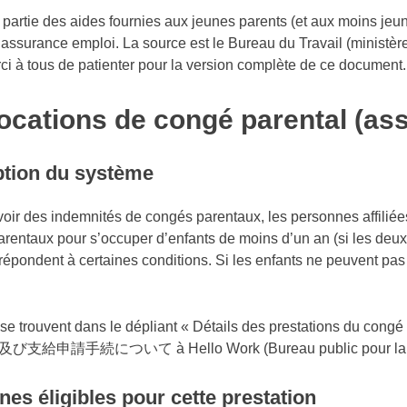
it partie des aides fournies aux jeunes parents (et aux moins jeu
’
assurance emploi
. La source est le Bureau du Travail (
ministère
rci à tous de patienter pour la version complète de ce document
locations de congé parental (as
tion du système
oir des indemnités de congés parentaux, les personnes affil
rentaux pour s’occuper d’enfants de moins d’un an (si les deu
s répondent à certaines conditions. Si les enfants ne peuvent pa
 se trouvent dans le dépliant « Détails des prestations du co
及び支給申請手続について à
Hello Work
(Bureau public pour la 
es éligibles pour cette prestation