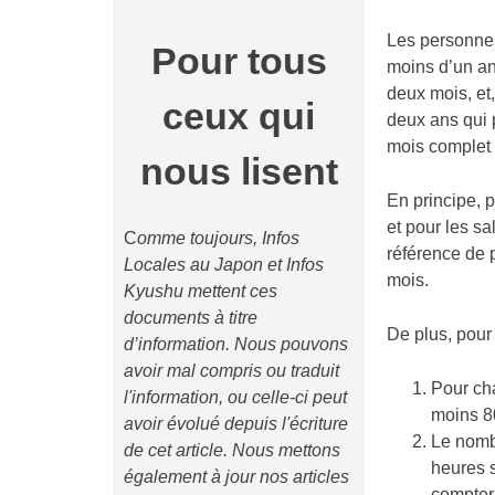
Les personnes
Pour tous
moins d’un an
deux mois, et
ceux qui
deux ans qui 
mois complet 
nous lisent
En principe, p
et pour les s
C
omme toujours, Infos
référence de 
Locales au Japon et Infos
mois.
Kyushu mettent ces
documents à titre
De plus, pour 
d’information. Nous pouvons
avoir mal compris ou traduit
Pour cha
l'information, ou celle-ci peut
moins 8
avoir évolué depuis l'écriture
Le nombr
de cet article. Nous mettons
heures s
également à jour nos articles
compter 