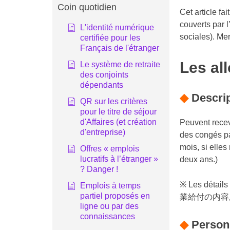
Coin quotidien
Cet article fa
couverts par l
L'identité numérique
sociales
). Me
certifiée pour les
Français de l'étranger
Les al
Le système de retraite
des conjoints
dépendants
◆
Descrip
QR sur les critères
pour le titre de séjour
d'Affaires (et création
Peuvent recev
d'entreprise)
des congés pa
mois, si elle
Offres « emplois
lucratifs à l’étranger »
deux ans.)
? Danger !
※ Les détails
Emplois à temps
partiel proposés en
業給付の内容
ligne ou par des
connaissances
◆
Personn