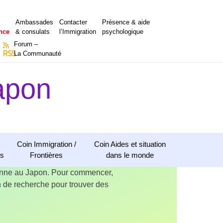
Ambassades
Contacter
Présence & aide
nce
& consulats
l’Immigration
psychologique
Forum –
RSS
La Communauté
apon
Coin Immigration /
Coin Aides et situation
ns
Frontières
dans le monde
ienne au Japon. Pour commencer,
ion de recherche pour trouver des