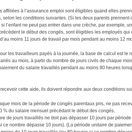
 affiliées à l’assurance emploi sont éligibles quand elles pre
, selon les conditions suivantes. (Si les deux parents prennent
, si l’enfant ne peut pas entrer dans une crèche, par exemple, 
précèdent le début des congés, sont éligibles les employés qui o
d’au moins 11 jours de travail par mois pendant au moins 12 mo
our les travailleurs payés à la journée, la base de calcul est l
alariés au mois, à partir du nombre de jours civils de chaque mo
paiement du salaire travaillés pendant au moins 80 heures lors
recevoir cette aide, ils doivent répondre aux deux conditions su
que mois de la période de congés parentaux pris, ne pas recevoi
0 % du salaire mensuel précédant le début des congés,
e de jours travaillés ne doit pas dépasser 10 jours par période
i ce nombre dépasse 10 jours). (La période unitaire de paiemen
moins de 10 jours travaillés (ou 80 heures si ce nombre dépasse 