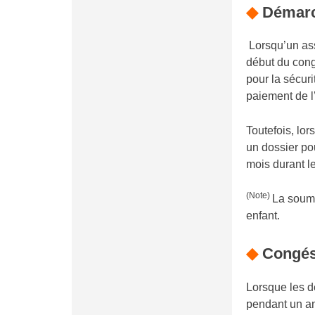
◆
Démar
Lorsqu’un ass
début du c
pour la sécuri
paiement de l
Toutefois, lo
un dossier pou
mois durant l
(Note)
La soumi
enfant.
◆
Congés
Lorsque les d
pendant un a