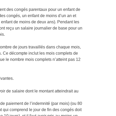
nnent des congés parentaux pour un enfant de
 des congés, un enfant de moins d’un an et
un enfant de moins de deux ans). Pendant les
nt reçu un salaire journalier de base pour un
is.
e nombre de jours travaillés dans chaque mois,
is. Ce décompte inclut les mois complets de
que le nombre mois complets n’atteint pas 12
ivantes.
r de salaire dont le montant atteindrait au
 de paiement de l’indemnité (par mois) (ou 80
t qui comprend le jour de fin des congés doit
10 jours), et il faut avoir pris au moins un