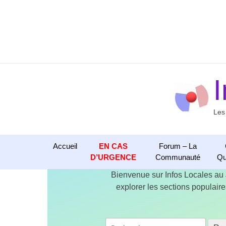
Aller
au
contenu
Les
Accueil
EN CAS
Forum – La
D’URGENCE
Communauté
Qu
Bienvenue sur Infos Locales au
explorer les sections populaires