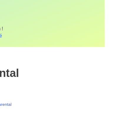
 !
fé
ntal
arental