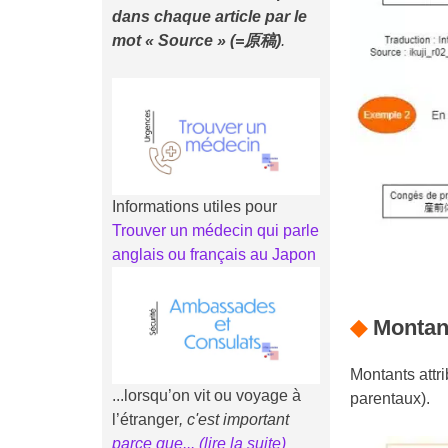
dans chaque article
par le
mot « Source » (=原稿)
.
Informations utiles pour
Trouver un médecin qui parle
anglais ou français au Japon
◆
Montant
Montants attr
...lorsqu’on vit ou voyage à
parentaux).
l’étranger
, c'est important
parce que... (li
r
e la suite)