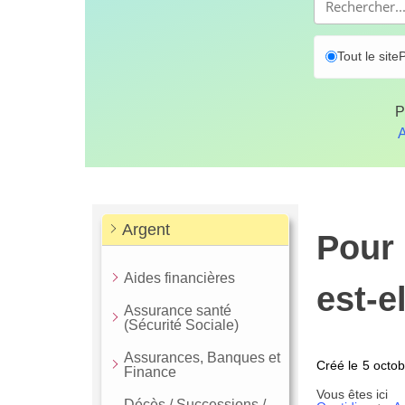
Tout le site
P
P
A
Argent
Pour 
Aides financières
est-el
Assurance santé
(Sécurité Sociale)
Assurances, Banques et
Créé le
5 octo
Finance
Vous êtes ici
Décès / Successions /