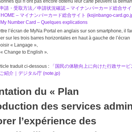
onnes qui n’ont pas encore obtenu leur carte peuvent la demand
申請・受取方法／申請状況確認 – マイナンバーカード総合サイト (kojinb
:
HOME – マイナンバーカード総合サイト (kojinbango-card.go.j
:
My Number Card – Quelques explications
tre l’écran de MyNa Portal en anglais sur son smartphone, il fau
uer sur les trois barres horizontales en haut à gauche de l’écran
hoisir « Langage »,
 « Change to English ».
ticle traduit ci-dessous :
「国民の体験向上に向けた行政サービ
介｜デジタル庁 (note.jp)
ntation du « Plan
oduction des services admin
orer l’expérience des