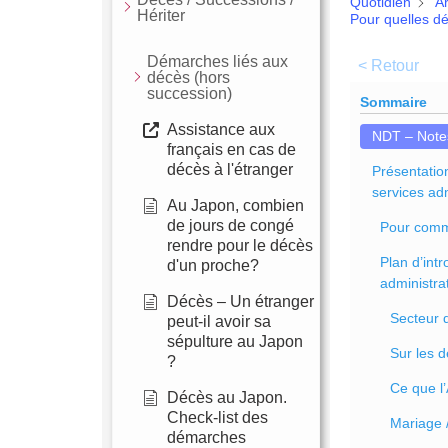
Quotidien
A
Hériter
Pour quelles dé
Démarches liés aux
< Retour
décès (hors
succession)
Sommaire
Assistance aux
NDT – Notes
français en cas de
décès à l'étranger
Présentation
services adm
Au Japon, combien
de jours de congé
Pour com
rendre pour le décès
Plan d’intr
d'un proche?
administrat
Décès – Un étranger
Secteur 
peut-il avoir sa
sépulture au Japon
Sur les
?
Ce que l
Décès au Japon.
Check-list des
Mariage 
démarches