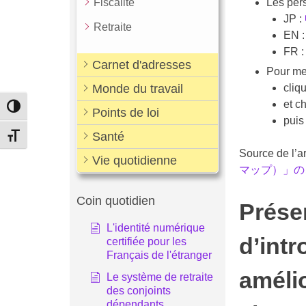
Fiscalité
Les pers
JP :
Retraite
EN 
FR 
Carnet d'adresses
Pour met
Monde du travail
cliq
et c
Passer en contraste élevé
Points de loi
puis
Santé
Changer la taille de la police
Source de l’ar
Vie quotidienne
マップ）」のご紹
Coin quotidien
Prése
L'identité numérique
d’intr
certifiée pour les
Français de l'étranger
améli
Le système de retraite
des conjoints
dépendants