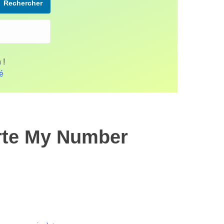
Rechercher
 !
fé
arte My Number