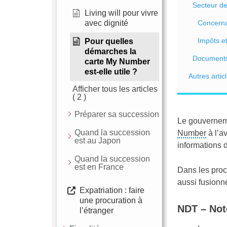
Secteur de
Living will pour vivre
avec dignité
Concernan
Impôts et
Pour quelles
démarches la
Documents 
carte My Number
est-elle utile ?
Autres artic
Afficher tous les articles
( 2 )
Préparer sa succession
Le gouvernemen
Quand la succession
Number
à l’av
est au Japon
informations 
Quand la succession
est en France
Dans les proc
aussi fusionn
Expatriation : faire
une procuration à
NDT – Not
l’étranger