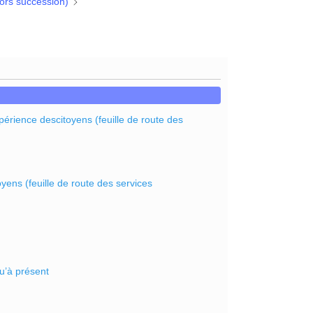
ors succession)
périence descitoyens (feuille de route des
oyens (feuille de route des services
u’à présent