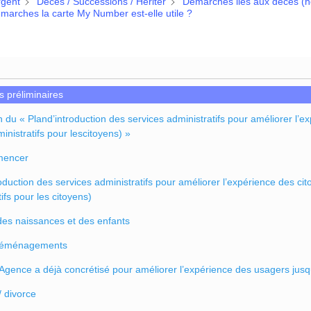
rgent
Décès / Successions / Hériter
Démarches liés aux décès (h
marches la carte My Number est-elle utile ?
 préliminaires
 du « Pland’introduction des services administratifs pour améliorer l’ex
inistratifs pour lescitoyens) »
mencer
oduction des services administratifs pour améliorer l’expérience des cit
ifs pour les citoyens)
des naissances et des enfants
 déménagements
’Agence a déjà concrétisé pour améliorer l’expérience des usagers jusq
/ divorce