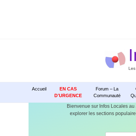
Aller
au
contenu
Les
Accueil
EN CAS
Forum – La
D’URGENCE
Communauté
Qu
Bienvenue sur Infos Locales au
explorer les sections populaires