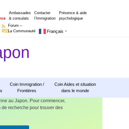
Ambassades
Contacter
Présence & aide
nce
& consulats
l’Immigration
psychologique
Forum –
Français
RSS
La Communauté
▼
apon
Coin Immigration /
Coin Aides et situation
ns
Frontières
dans le monde
ienne au Japon. Pour commencer,
ion de recherche pour trouver des