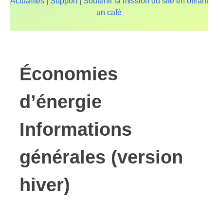
Actualités
|
Support
|
Soutenir la mission du site en offrant
un café
Économies
d’énergie
Informations
générales (version
hiver)