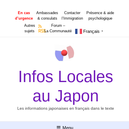
Aller
au
En cas
Ambassades
Contacter
Présence & aide
contenu
d’urgence
& consulats
l’Immigration
psychologique
Autres
Forum –
Français
sujets
RSS
La Communauté
▼
Infos Locales
au Japon
Les informations japonaises en français dans le texte
Menu