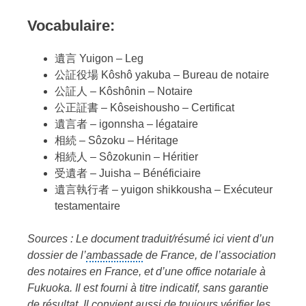
Vocabulaire:
遺言 Yuigon – Leg
公証役場 Kôshô yakuba – Bureau de notaire
公証人 – Kôshônin – Notaire
公正証書 – Kôseishousho – Certificat
遺言者 – igonnsha – légataire
相続 – Sôzoku – Héritage
相続人 – Sôzokunin – Héritier
受遺者 – Juisha – Bénéficiaire
遺言執行者 – yuigon shikkousha – Exécuteur
testamentaire
Sources : Le document traduit/résumé ici vient d’un
dossier de l’
ambassade
de France, de l’association
des notaires en France, et d’une office notariale à
Fukuoka.
Il est fourni à titre indicatif, sans garantie
de résultat. Il convient aussi de toujours vérifier les