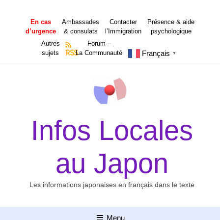
Aller
au
En cas
Ambassades
Contacter
Présence & aide
contenu
d’urgence
& consulats
l’Immigration
psychologique
Autres
Forum –
Français
sujets
RSS
La Communauté
▼
Infos Locales
au Japon
Les informations japonaises en français dans le texte
Menu