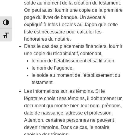
solde au moment de la création du testament.
On peut aussi fournir une copie de la première
page du livret de banque. Un avocat a
Passer en contraste élevé
expliqué à Infos Locales au Japon que cette
liste est nécessaire pour calculer les
Changer la taille de la police
honoraires du notaire.
Dans le cas des placements financiers, fournir
une copie du récapitulatif, contenant,
le nom de l’établissement et sa filiation
le nom de l’agence,
le solde au moment de l’établissement du
testament.
Les informations sur les témoins. Si le
légataire choisit ses témoins, il doit amener un
document qui montre bien leur nom, prénoms,
date de naissance, adresse et profession.
Attention, certaines personnes ne peuvent
devenir témoins. Dans ce cas, le notaire
choisira des témoins.