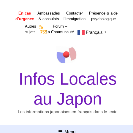
Aller
au
En cas
Ambassades
Contacter
Présence & aide
contenu
d’urgence
& consulats
l’Immigration
psychologique
Autres
Forum –
Français
sujets
RSS
La Communauté
▼
Infos Locales
au Japon
Les informations japonaises en français dans le texte
Menu