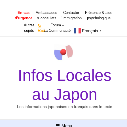
Aller
au
En cas
Ambassades
Contacter
Présence & aide
contenu
d’urgence
& consulats
l’Immigration
psychologique
Autres
Forum –
Français
sujets
RSS
La Communauté
▼
Infos Locales
au Japon
Les informations japonaises en français dans le texte
Menu