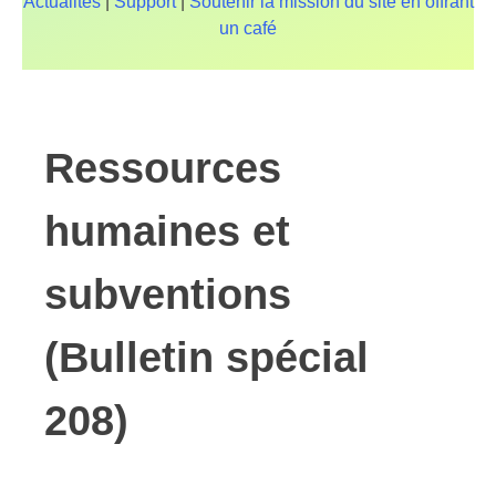
Actualités
|
Support
|
Soutenir la mission du site en offrant
un café
Ressources
humaines et
subventions
(Bulletin spécial
208)