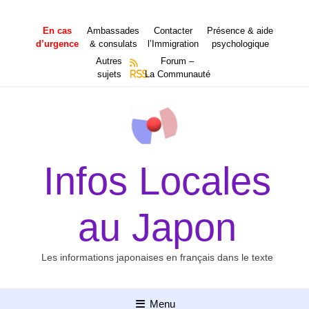
Aller
au
En cas
Ambassades
Contacter
Présence & aide
contenu
d’urgence
& consulats
l’Immigration
psychologique
Autres
Forum –
sujets
RSS
La Communauté
Infos Locales
au Japon
Les informations japonaises en français dans le texte
Menu