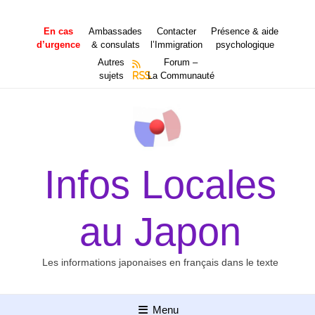
Aller
au
En cas
Ambassades
Contacter
Présence & aide
contenu
d’urgence
& consulats
l’Immigration
psychologique
Autres
Forum –
sujets
RSS
La Communauté
Infos Locales
au Japon
Les informations japonaises en français dans le texte
Menu