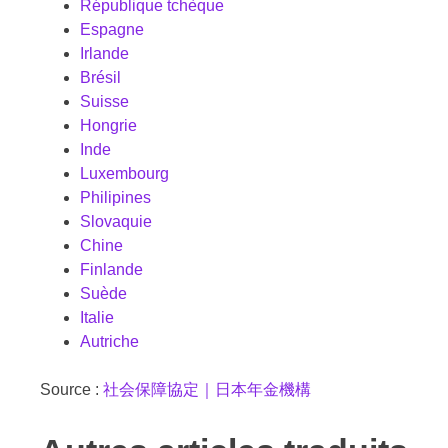
République tchèque
Espagne
Irlande
Brésil
Suisse
Hongrie
Inde
Luxembourg
Philipines
Slovaquie
Chine
Finlande
Suède
Italie
Autriche
Source :
社会保障協定｜日本年金機構