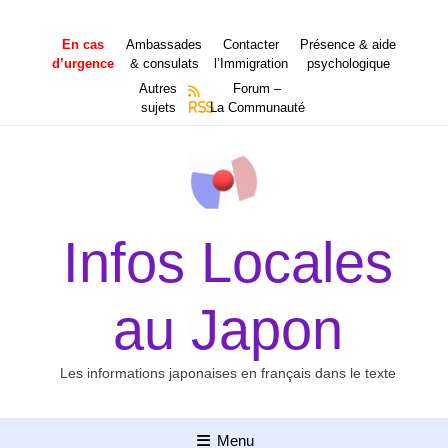
Aller
au
En cas
Ambassades
Contacter
Présence & aide
contenu
d’urgence
& consulats
l’Immigration
psychologique
Autres
Forum –
sujets
RSS
La Communauté
Infos Locales
au Japon
Les informations japonaises en français dans le texte
Menu